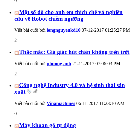
0
Một số đồ cho anh em thích chế và nghiên
cứu về Robot chiêm ngưỡng
Viết bài cuối bởi
longnguyenkd10
07-12-2017
01:25:27 PM
2
Thắc mắc: Giá giác hút chân không trên trời
Viết bài cuối bởi
phuong anh
21-11-2017
07:06:03 PM
2
Công nghệ Industry 4.0 và hệ sinh thái sản
xuất
Viết bài cuối bởi
Vinamachines
06-11-2017
11:23:10 AM
0
Máy khoan gỗ tự động