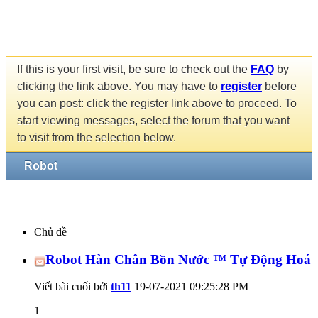
If this is your first visit, be sure to check out the
FAQ
by
clicking the link above. You may have to
register
before
you can post: click the register link above to proceed. To
start viewing messages, select the forum that you want
to visit from the selection below.
Robot
Chủ đề
Robot Hàn Chân Bồn Nước ™ Tự Động Hoá
Viết bài cuối bởi
th11
19-07-2021
09:25:28 PM
1