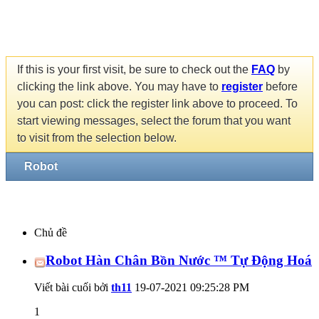
If this is your first visit, be sure to check out the
FAQ
by
clicking the link above. You may have to
register
before
you can post: click the register link above to proceed. To
start viewing messages, select the forum that you want
to visit from the selection below.
Robot
Chủ đề
Robot Hàn Chân Bồn Nước ™ Tự Động Hoá
Viết bài cuối bởi
th11
19-07-2021
09:25:28 PM
1