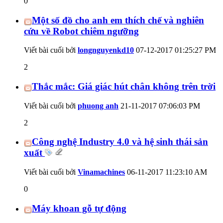
0
Một số đồ cho anh em thích chế và nghiên
cứu về Robot chiêm ngưỡng
Viết bài cuối bởi
longnguyenkd10
07-12-2017
01:25:27 PM
2
Thắc mắc: Giá giác hút chân không trên trời
Viết bài cuối bởi
phuong anh
21-11-2017
07:06:03 PM
2
Công nghệ Industry 4.0 và hệ sinh thái sản
xuất
Viết bài cuối bởi
Vinamachines
06-11-2017
11:23:10 AM
0
Máy khoan gỗ tự động