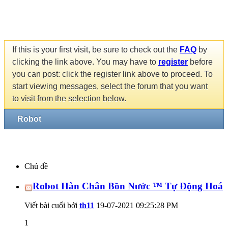
If this is your first visit, be sure to check out the
FAQ
by
clicking the link above. You may have to
register
before
you can post: click the register link above to proceed. To
start viewing messages, select the forum that you want
to visit from the selection below.
Robot
Chủ đề
Robot Hàn Chân Bồn Nước ™ Tự Động Hoá
Viết bài cuối bởi
th11
19-07-2021
09:25:28 PM
1