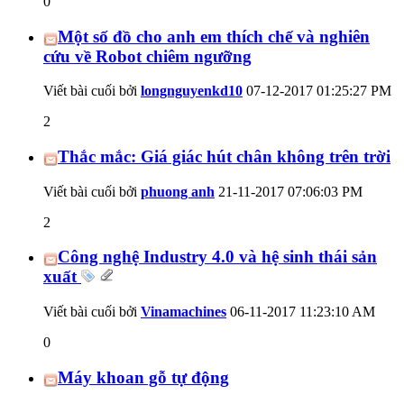
0
Một số đồ cho anh em thích chế và nghiên
cứu về Robot chiêm ngưỡng
Viết bài cuối bởi
longnguyenkd10
07-12-2017
01:25:27 PM
2
Thắc mắc: Giá giác hút chân không trên trời
Viết bài cuối bởi
phuong anh
21-11-2017
07:06:03 PM
2
Công nghệ Industry 4.0 và hệ sinh thái sản
xuất
Viết bài cuối bởi
Vinamachines
06-11-2017
11:23:10 AM
0
Máy khoan gỗ tự động