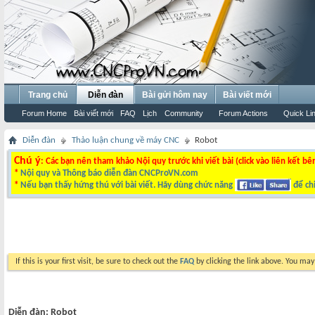
Trang chủ
Diễn đàn
Bài gửi hôm nay
Bài viết mới
Forum Home
Bài viết mới
FAQ
Lịch
Community
Forum Actions
Quick Li
Diễn đàn
Thảo luận chung về máy CNC
Robot
Chú ý
: Các bạn nên tham khảo Nội quy trước khi viết bài (click vào liên kết bê
*
Nội quy và Thông báo diễn đàn CNCProVN.com
*
Nếu bạn thấy hứng thú với bài viết. Hãy dùng chức năng
để chi
If this is your first visit, be sure to check out the
FAQ
by clicking the link above. You ma
Diễn đàn:
Robot