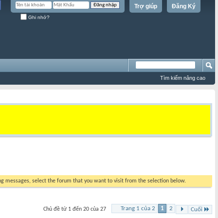
Trợ giúp
Đăng Ký
Ghi nhớ?
Tìm kiếm nâng cao
ing messages, select the forum that you want to visit from the selection below.
Trang 1 của 2
1
2
Chủ đề từ 1 đến 20 của 27
Cuối