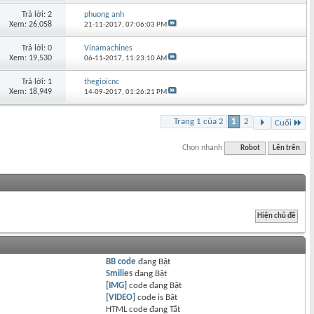
Trả lời: 2
phuong anh
Xem: 26,058
21-11-2017,
07:06:03 PM
Trả lời: 0
Vinamachines
Xem: 19,530
06-11-2017,
11:23:10 AM
Trả lời: 1
thegioicnc
Xem: 18,949
14-09-2017,
01:26:21 PM
Trang 1 của 2
1
2
Cuối
Chọn nhanh
Robot
Lên trên
BB code
đang
Bật
Smilies
đang
Bật
[IMG]
code đang
Bật
[VIDEO]
code is
Bật
HTML code đang
Tắt