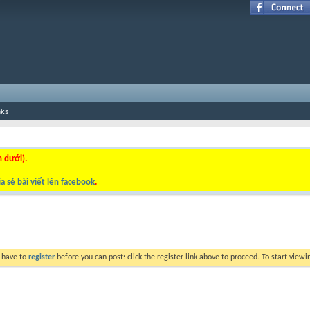
nks
n dưới).
a sẻ bài viết lên facebook
.
y have to
register
before you can post: click the register link above to proceed. To start view