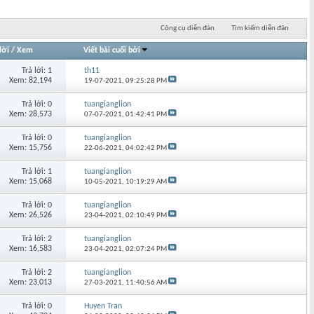
Công cụ diễn đàn
Tìm kiếm diễn đàn
lời
/
Xem
Viết bài cuối bởi
Trả lời: 1
th11
Xem: 82,194
19-07-2021,
09:25:28 PM
Trả lời: 0
tuangianglion
Xem: 28,573
07-07-2021,
01:42:41 PM
Trả lời: 0
tuangianglion
Xem: 15,756
22-06-2021,
04:02:42 PM
Trả lời: 1
tuangianglion
Xem: 15,068
10-05-2021,
10:19:29 AM
Trả lời: 0
tuangianglion
Xem: 26,526
23-04-2021,
02:10:49 PM
Trả lời: 2
tuangianglion
Xem: 16,583
23-04-2021,
02:07:24 PM
Trả lời: 2
tuangianglion
Xem: 23,013
27-03-2021,
11:40:56 AM
Trả lời: 0
Huyen Tran