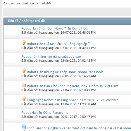
Các dạng tay robot đơn bậc và đa bậc
Tiêu đề
/
Khởi tạo chủ đề
Robot Hàn Chân Bồn Nước ™ Tự Động Hoá
Bắt đầu bởi
tuangianglion
‎, 14-07-2021 02:48:08 PM
Robot Hàn Giá Kệ Siêu Thị Công Nghiệp ™
Bắt đầu bởi
tuangianglion
‎, 07-07-2021 01:42:41 PM
Robot hàn hàng rào năng suất cực cao
Bắt đầu bởi
tuangianglion
‎, 22-06-2021 04:02:42 PM
Robot Hàn Khung Xe Thép, Inox, Nhôm Panasonic
Bắt đầu bởi
tuangianglion
‎, 06-05-2021 09:14:29 AM
Robot Hàn Bàn Ghế Thép Mạ Kẽm, Inox, Nhôm Tại Việt Nam
Bắt đầu bởi
tuangianglion
‎, 23-04-2021 02:10:49 PM
Công nghệ Robot hàn tăng nhanh năm 2020-2021 Weldtec
Bắt đầu bởi
tuangianglion
‎, 12-04-2021 11:23:30 AM
Robot Hàn Tự Động Panasonic
Bắt đầu bởi
tuangianglion
‎, 20-01-2017 12:00:47 PM
Triển lãm công nghiệp và sản xuất việt nam tại đồng nai và hải ph