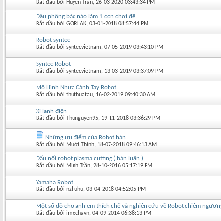
Bắt đầu bởi
Huyen Tran
‎, 26-03-2020 03:43:34 PM
Đậu phộng bác nào làm 1 con chơi đê.
Bắt đầu bởi
GORLAK
‎, 03-01-2018 08:57:44 PM
Robot syntec
Bắt đầu bởi
syntecvietnam
‎, 07-05-2019 03:43:10 PM
Syntec Robot
Bắt đầu bởi
syntecvietnam
‎, 13-03-2019 03:37:09 PM
Mô Hình Nhựa Cánh Tay Robot.
Bắt đầu bởi
thuthuatau
‎, 16-02-2019 09:40:30 AM
Xi lanh điện
Bắt đầu bởi
Thunguyen95
‎, 19-11-2018 03:36:29 PM
Những ưu điểm của Robot hàn
Bắt đầu bởi
Mười Thịnh
‎, 18-07-2018 09:46:13 AM
Đấu nối robot plasma cutting ( bàn luận )
Bắt đầu bởi
Minh Trần
‎, 28-10-2016 05:17:19 PM
Yamaha Robot
Bắt đầu bởi
nzhuhu
‎, 03-04-2018 04:52:05 PM
Một số đồ cho anh em thích chế và nghiên cứu về Robot chiêm ngưỡn
Bắt đầu bởi
imechavn
‎, 04-09-2014 06:38:13 PM