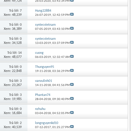
Xem: 49,724
26-03-2020,
03:43:34 PM
Trả lời: 7
Hung22884
Xem: 48,239
26-07-2019,
12:42:59 PM
Trả lời: 0
syntecvietnam
Xem: 36,389
07-05-2019,
03:43:10 PM
Trả lời: 0
syntecvietnam
Xem: 34,528
13-03-2019,
03:37:09 PM
Trả lời: 14
cuong
Xem: 48,077
06-03-2019,
12:32:47 AM
Trả lời: 0
Thunguyen95
Xem: 22,848
19-11-2018,
03:36:29 PM
Trả lời: 3
vanvulinh01
Xem: 23,267
14-11-2018,
04:41:56 PM
Trả lời: 3
Phantan74
Xem: 19,985
28-04-2018,
09:30:40 PM
Trả lời: 0
nzhuhu
Xem: 16,684
03-04-2018,
04:52:05 PM
Trả lời: 2
longnguyenkd10
Xem: 40,539
07-12-2017,
01:25:27 PM