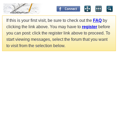
If this is your first visit, be sure to check out the
FAQ
by
clicking the link above. You may have to
register
before
you can post: click the register link above to proceed. To
start viewing messages, select the forum that you want
to visit from the selection below.