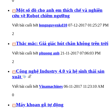
0
Một số đồ cho anh em thích chế và nghiên
cứu về Robot chiêm ngưỡng
Viết bài cuối bởi
longnguyenkd10
07-12-2017
01:25:27 PM
2
Thắc mắc: Giá giác hút chân không trên trời
Viết bài cuối bởi
phuong anh
21-11-2017
07:06:03 PM
2
Công nghệ Industry 4.0 và hệ sinh thái sản
xuất
Viết bài cuối bởi
Vinamachines
06-11-2017
11:23:10 AM
0
Máy khoan gỗ tự động