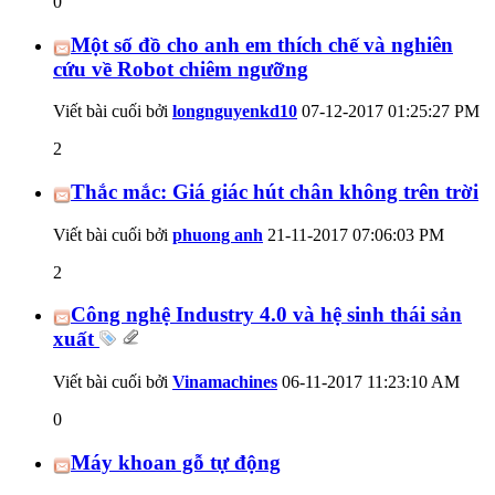
0
Một số đồ cho anh em thích chế và nghiên
cứu về Robot chiêm ngưỡng
Viết bài cuối bởi
longnguyenkd10
07-12-2017
01:25:27 PM
2
Thắc mắc: Giá giác hút chân không trên trời
Viết bài cuối bởi
phuong anh
21-11-2017
07:06:03 PM
2
Công nghệ Industry 4.0 và hệ sinh thái sản
xuất
Viết bài cuối bởi
Vinamachines
06-11-2017
11:23:10 AM
0
Máy khoan gỗ tự động