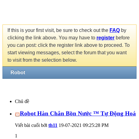
If this is your first visit, be sure to check out the
FAQ
by
clicking the link above. You may have to
register
before
you can post: click the register link above to proceed. To
start viewing messages, select the forum that you want
to visit from the selection below.
Robot
Chủ đề
Robot Hàn Chân Bồn Nước ™ Tự Động Hoá
Viết bài cuối bởi
th11
19-07-2021
09:25:28 PM
1