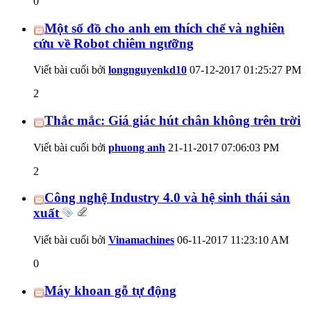
0
Một số đồ cho anh em thích chế và nghiên
cứu về Robot chiêm ngưỡng
Viết bài cuối bởi
longnguyenkd10
07-12-2017
01:25:27 PM
2
Thắc mắc: Giá giác hút chân không trên trời
Viết bài cuối bởi
phuong anh
21-11-2017
07:06:03 PM
2
Công nghệ Industry 4.0 và hệ sinh thái sản
xuất
Viết bài cuối bởi
Vinamachines
06-11-2017
11:23:10 AM
0
Máy khoan gỗ tự động