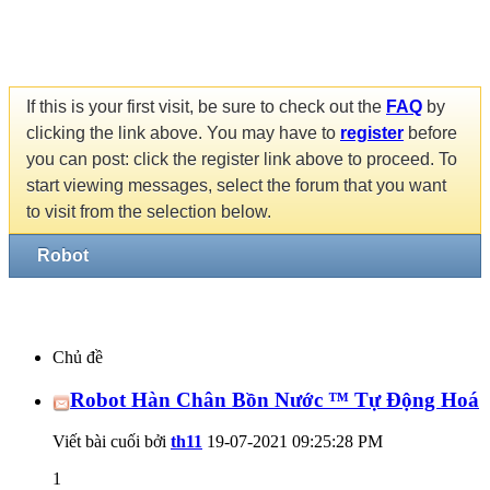
If this is your first visit, be sure to check out the
FAQ
by
clicking the link above. You may have to
register
before
you can post: click the register link above to proceed. To
start viewing messages, select the forum that you want
to visit from the selection below.
Robot
Chủ đề
Robot Hàn Chân Bồn Nước ™ Tự Động Hoá
Viết bài cuối bởi
th11
19-07-2021
09:25:28 PM
1