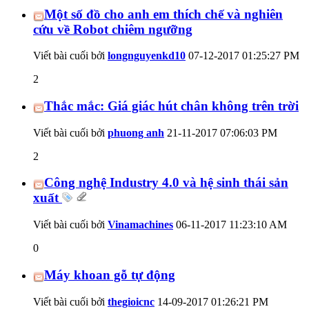
Một số đồ cho anh em thích chế và nghiên
cứu về Robot chiêm ngưỡng
Viết bài cuối bởi
longnguyenkd10
07-12-2017
01:25:27 PM
2
Thắc mắc: Giá giác hút chân không trên trời
Viết bài cuối bởi
phuong anh
21-11-2017
07:06:03 PM
2
Công nghệ Industry 4.0 và hệ sinh thái sản
xuất
Viết bài cuối bởi
Vinamachines
06-11-2017
11:23:10 AM
0
Máy khoan gỗ tự động
Viết bài cuối bởi
thegioicnc
14-09-2017
01:26:21 PM