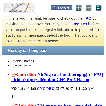
If this is your first visit, be sure to check out the
FAQ
by
clicking the link above. You may have to
register
before
you can post: click the register link above to proceed. To
start viewing messages, select the forum that you want
to visit from the selection below.
Nội quy & Thông báo
Sticky Threads
Sticky Threads
Đánh dấu:
Những câu hỏi thường gặp - FAQ
- khi sử dụng diễn đàn CNCProVN.com
Viết bài cuối bởi
CNC PRO
25-07-2017
11:41:20 AM
1
Đánh dấu:
Nội quy mua bán - trao đổi - đấu