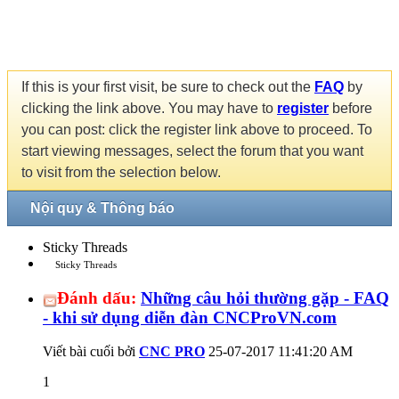
If this is your first visit, be sure to check out the
FAQ
by
clicking the link above. You may have to
register
before
you can post: click the register link above to proceed. To
start viewing messages, select the forum that you want
to visit from the selection below.
Nội quy & Thông báo
Sticky Threads
Sticky Threads
Đánh dấu:
Những câu hỏi thường gặp - FAQ
- khi sử dụng diễn đàn CNCProVN.com
Viết bài cuối bởi
CNC PRO
25-07-2017
11:41:20 AM
1