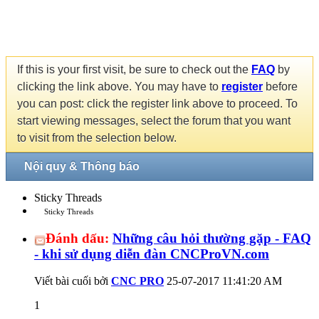
If this is your first visit, be sure to check out the
FAQ
by
clicking the link above. You may have to
register
before
you can post: click the register link above to proceed. To
start viewing messages, select the forum that you want
to visit from the selection below.
Nội quy & Thông báo
Sticky Threads
Sticky Threads
Đánh dấu:
Những câu hỏi thường gặp - FAQ
- khi sử dụng diễn đàn CNCProVN.com
Viết bài cuối bởi
CNC PRO
25-07-2017
11:41:20 AM
1