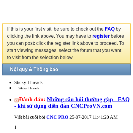
If this is your first visit, be sure to check out the
FAQ
by
clicking the link above. You may have to
register
before
you can post: click the register link above to proceed. To
start viewing messages, select the forum that you want
to visit from the selection below.
Nội quy & Thông báo
Sticky Threads
Sticky Threads
Đánh dấu:
Những câu hỏi thường gặp - FAQ
- khi sử dụng diễn đàn CNCProVN.com
Viết bài cuối bởi
CNC PRO
25-07-2017
11:41:20 AM
1