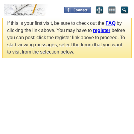
If this is your first visit, be sure to check out the
FAQ
by
clicking the link above. You may have to
register
before
you can post: click the register link above to proceed. To
start viewing messages, select the forum that you want
to visit from the selection below.