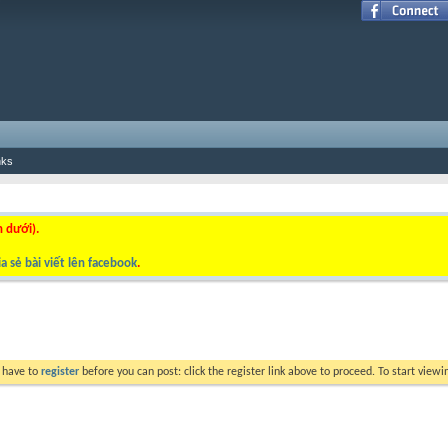
nks
n dưới).
a sẻ bài viết lên facebook
.
y have to
register
before you can post: click the register link above to proceed. To start view