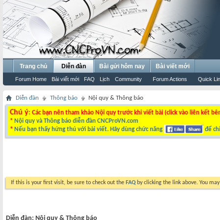
Trang chủ
Diễn đàn
Bài gửi hôm nay
Bài viết mới
Forum Home
Bài viết mới
FAQ
Lịch
Community
Forum Actions
Quick Li
Diễn đàn
Thông báo
Nội quy & Thông báo
Chú ý
: Các bạn nên tham khảo Nội quy trước khi viết bài (click vào liên kết bê
*
Nội quy và Thông báo diễn đàn CNCProVN.com
*
Nếu bạn thấy hứng thú với bài viết. Hãy dùng chức năng
để chi
If this is your first visit, be sure to check out the
FAQ
by clicking the link above. You ma
Diễn đàn:
Nội quy & Thông báo