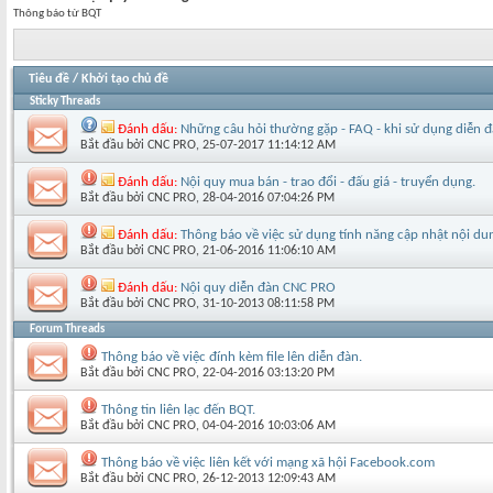
Thông báo từ BQT
Tiêu đề
/
Khởi tạo chủ đề
Sticky Threads
Đánh dấu:
Những câu hỏi thường gặp - FAQ - khi sử dụng diễn
Bắt đầu bởi
CNC PRO
‎, 25-07-2017 11:14:12 AM
Đánh dấu:
Nội quy mua bán - trao đổi - đấu giá - truyển dụng.
Bắt đầu bởi
CNC PRO
‎, 28-04-2016 07:04:26 PM
Đánh dấu:
Thông báo về việc sử dụng tính năng cập nhật nội du
Bắt đầu bởi
CNC PRO
‎, 21-06-2016 11:06:10 AM
Đánh dấu:
Nội quy diễn đàn CNC PRO
Bắt đầu bởi
CNC PRO
‎, 31-10-2013 08:11:58 PM
Forum Threads
Thông báo về việc đính kèm file lên diễn đàn.
Bắt đầu bởi
CNC PRO
‎, 22-04-2016 03:13:20 PM
Thông tin liên lạc đến BQT.
Bắt đầu bởi
CNC PRO
‎, 04-04-2016 10:03:06 AM
Thông báo về việc liên kết với mạng xã hội Facebook.com
Bắt đầu bởi
CNC PRO
‎, 26-12-2013 12:09:43 AM