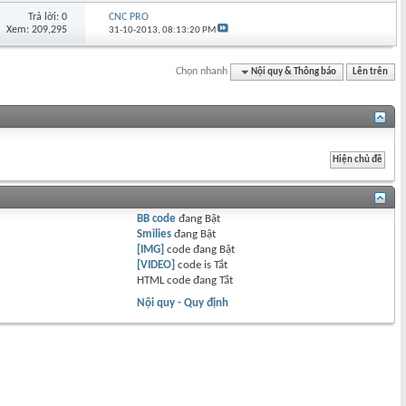
Trả lời: 0
CNC PRO
Xem: 209,295
31-10-2013,
08:13:20 PM
Chọn nhanh
Nội quy & Thông báo
Lên trên
BB code
đang
Bật
Smilies
đang
Bật
[IMG]
code đang
Bật
[VIDEO]
code is
Tắt
HTML code đang
Tắt
Nội quy - Quy định