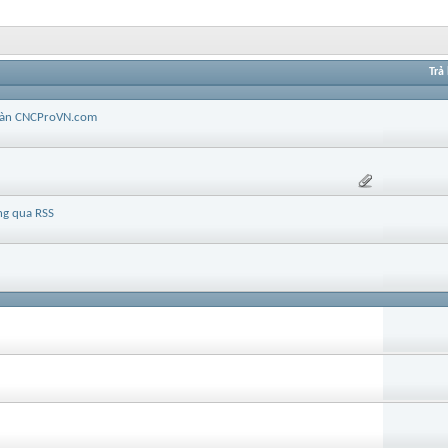
Trả 
 đàn CNCProVN.com
ng qua RSS