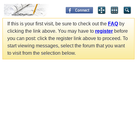
If this is your first visit, be sure to check out the
FAQ
by
clicking the link above. You may have to
register
before
you can post: click the register link above to proceed. To
start viewing messages, select the forum that you want
to visit from the selection below.