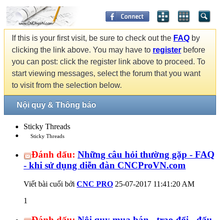
If this is your first visit, be sure to check out the
FAQ
by
clicking the link above. You may have to
register
before
you can post: click the register link above to proceed. To
start viewing messages, select the forum that you want
to visit from the selection below.
Nội quy & Thông báo
Sticky Threads
Sticky Threads
Đánh dấu:
Những câu hỏi thường gặp - FAQ
- khi sử dụng diễn đàn CNCProVN.com
Viết bài cuối bởi
CNC PRO
25-07-2017
11:41:20 AM
1
Đánh dấu:
Nội quy mua bán - trao đổi - đấu