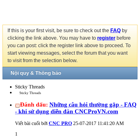
If this is your first visit, be sure to check out the
FAQ
by
clicking the link above. You may have to
register
before
you can post: click the register link above to proceed. To
start viewing messages, select the forum that you want
to visit from the selection below.
Nội quy & Thông báo
Sticky Threads
Sticky Threads
Đánh dấu:
Những câu hỏi thường gặp - FAQ
- khi sử dụng diễn đàn CNCProVN.com
Viết bài cuối bởi
CNC PRO
25-07-2017
11:41:20 AM
1