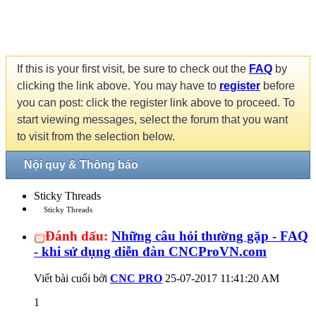
If this is your first visit, be sure to check out the
FAQ
by
clicking the link above. You may have to
register
before
you can post: click the register link above to proceed. To
start viewing messages, select the forum that you want
to visit from the selection below.
Nội quy & Thông báo
Sticky Threads
Sticky Threads
Đánh dấu:
Những câu hỏi thường gặp - FAQ
- khi sử dụng diễn đàn CNCProVN.com
Viết bài cuối bởi
CNC PRO
25-07-2017
11:41:20 AM
1