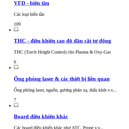
VFD - biến tần
Các loại biến tần
109
THC - điều khiển cao độ đầu cắt tự động
THC (Torch Height Control) cho Plasma & Oxy-Gas
6
Ống phóng laser & các thiết bị liên quan
Ống phóng laser, nguồn, gương phản xạ, thấu kính v.v...
7
Board điều khiển khác
Các board điều khiển khác như ATC, Prope v.v...