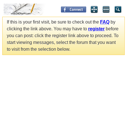
If this is your first visit, be sure to check out the
FAQ
by
clicking the link above. You may have to
register
before
you can post: click the register link above to proceed. To
start viewing messages, select the forum that you want
to visit from the selection below.