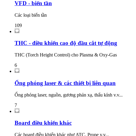
VFD - biến tần
Các loại biến tần
109
THC - điều khiển cao độ đầu cắt tự động
THC (Torch Height Control) cho Plasma & Oxy-Gas
6
Ống phóng laser & các thiết bị liên quan
Ống phóng laser, nguồn, gương phản xạ, thấu kính v.v...
7
Board điều khiển khác
Các board điều khiển khác như ATC, Prope v.v...