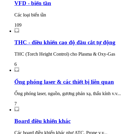
VFD - biến tần
Các loại biến tần
109
THC - điều khiển cao độ đầu cắt tự động
THC (Torch Height Control) cho Plasma & Oxy-Gas
6
Ống phóng laser & các thiết bị liên quan
Ống phóng laser, nguồn, gương phản xạ, thấu kính v.v...
7
Board điều khiển khác
Các board điều khiển khác như ATC, Prope v.v...