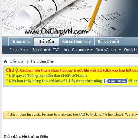
Trang chủ
Diễn đàn
Bài gửi hôm nay
Bài viết mới
Forum Home
Bài viết mới
FAQ
Lịch
Community
Forum Actions
Quick Li
Diễn đàn
Hệ thống Điện
Chú ý
: Các bạn nên tham khảo Nội quy trước khi viết bài (click vào liên kết bê
*
Nội quy và Thông báo diễn đàn CNCProVN.com
*
Nếu bạn thấy hứng thú với bài viết. Hãy dùng chức năng
để chi
If this is your first visit, be sure to check out the
FAQ
by clicking the link above. You ma
Diễn đàn:
Hệ thống Điện