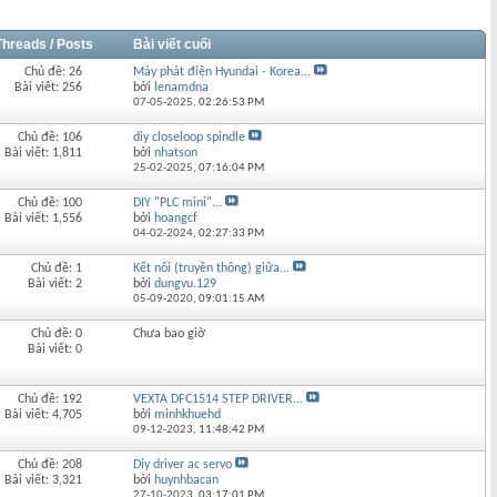
Threads / Posts
Bài viết cuối
Chủ đề: 26
Máy phát điện Hyundai - Korea...
Bài viết: 256
bởi
lenamdna
07-05-2025,
02:26:53 PM
Chủ đề: 106
diy closeloop spindle
Bài viết: 1,811
bởi
nhatson
25-02-2025,
07:16:04 PM
Chủ đề: 100
DIY "PLC mini"...
Bài viết: 1,556
bởi
hoangcf
04-02-2024,
02:27:33 PM
Chủ đề: 1
Kết nối (truyền thông) giữa...
Bài viết: 2
bởi
dungvu.129
05-09-2020,
09:01:15 AM
Chủ đề: 0
Chưa bao giờ
Bài viết: 0
Chủ đề: 192
VEXTA DFC1514 STEP DRIVER...
Bài viết: 4,705
bởi
minhkhuehd
09-12-2023,
11:48:42 PM
Chủ đề: 208
Diy driver ac servo
Bài viết: 3,321
bởi
huynhbacan
27-10-2023,
03:17:01 PM