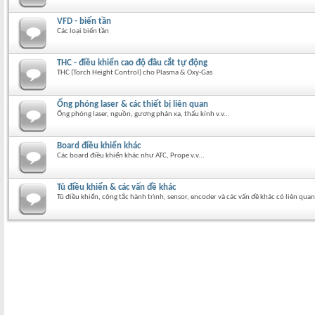
VFD - biến tần
Các loại biến tần
THC - điều khiển cao độ đầu cắt tự động
THC (Torch Height Control) cho Plasma & Oxy-Gas
Ống phóng laser & các thiết bị liên quan
Ống phóng laser, nguồn, gương phản xạ, thấu kính v.v...
Board điều khiển khác
Các board điều khiển khác như ATC, Prope v.v...
Tủ điều khiển & các vấn đề khác
Tủ điều khiển, công tắc hành trình, sensor, encoder và các vấn đề khác có liên quan 