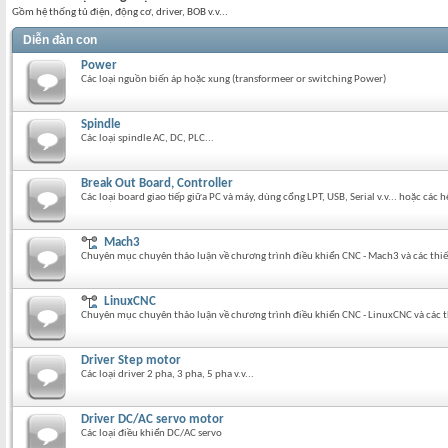
Gồm hệ thống tủ điện, động cơ, driver, BOB v.v...
Diễn đàn con
Power
Các loại nguồn biến áp hoặc xung (transformeer or switching Power)
Spindle
Các loại spindle AC, DC, PLC...
Break Out Board, Controller
Các loại board giao tiếp giữa PC và máy, dùng cổng LPT, USB, Serial v.v... hoặc các
Mach3
Chuyên mục chuyên thảo luận về chương trình điều khiển CNC - Mach3 và các thiết
LinuxCNC
Chuyên mục chuyên thảo luận về chương trình điều khiển CNC - LinuxCNC và các th
Driver Step motor
Các loại driver 2 pha, 3 pha, 5 pha v.v...
Driver DC/AC servo motor
Các loại điều khiển DC/AC servo