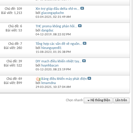
Chủ đề: 109
Xin trợ giúp đấu delta vfd-m...
Bài viết: 1,213
bởi
giacongapluchn
03-04-2025,
02:31:49 AM
Chủ đề: 6
THC proma không phản hồi...
Bài viết: 53
bởi
dangduc
04-12-2019,
08:22:02 PM
Chủ đề: 7
Tổng hợp các vấn đề về nguồn...
Bài viết: 260
bởi
hieunguyen81
15-08-2023,
01:35:38 PM
Chủ đề: 39
DIY mạch điều khiển nhiệt tay...
Bài viết: 522
bởi
huynhbacan
05-12-2020,
08:23:19 PM
Chủ đề: 69
Bảng điều khiển máy phát điện
Bài viết: 899
bởi
lenamdna
29-03-2025,
10:37:04 AM
Chọn nhanh
Hệ thống Điện
Lên trên