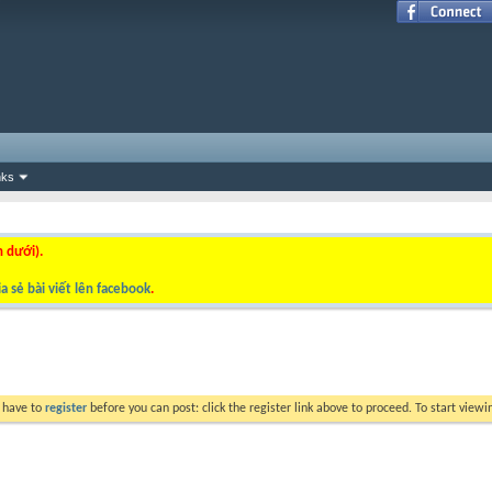
nks
n dưới).
a sẻ bài viết lên facebook
.
y have to
register
before you can post: click the register link above to proceed. To start view