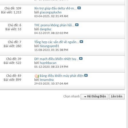
Chủ đề: 109
Xin trợ giúp đấu delta vfd-m...
Bài viết: 1,213
bởi
giacongapluchn
03-04-2025,
02:31:49 AM
Chủ đề: 6
THC proma không phản hồi...
Bài viết: 53
bởi
dangduc
04-12-2019,
08:22:02 PM
Chủ đề: 7
Tổng hợp các vấn đề về nguồn...
Bài viết: 260
bởi
hieunguyen81
15-08-2023,
01:35:38 PM
Chủ đề: 39
DIY mạch điều khiển nhiệt tay...
Bài viết: 522
bởi
huynhbacan
05-12-2020,
08:23:19 PM
Chủ đề: 69
Bảng điều khiển máy phát điện
Bài viết: 899
bởi
lenamdna
29-03-2025,
10:37:04 AM
Chọn nhanh
Hệ thống Điện
Lên trên