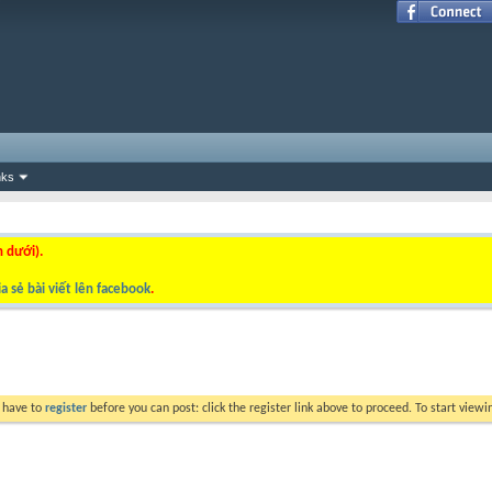
nks
n dưới).
a sẻ bài viết lên facebook
.
y have to
register
before you can post: click the register link above to proceed. To start view