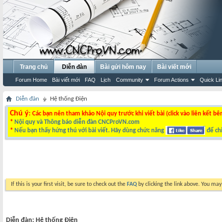
Trang chủ
Diễn đàn
Bài gửi hôm nay
Bài viết mới
Forum Home
Bài viết mới
FAQ
Lịch
Community
Forum Actions
Quick Li
Diễn đàn
Hệ thống Điện
Chú ý
: Các bạn nên tham khảo Nội quy trước khi viết bài (click vào liên kết bê
*
Nội quy và Thông báo diễn đàn CNCProVN.com
*
Nếu bạn thấy hứng thú với bài viết. Hãy dùng chức năng
để chi
If this is your first visit, be sure to check out the
FAQ
by clicking the link above. You ma
Diễn đàn:
Hệ thống Điện