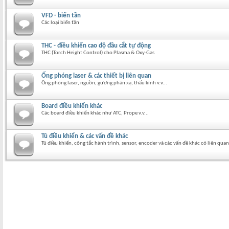
VFD - biến tần
Các loại biến tần
THC - điều khiển cao độ đầu cắt tự động
THC (Torch Height Control) cho Plasma & Oxy-Gas
Ống phóng laser & các thiết bị liên quan
Ống phóng laser, nguồn, gương phản xạ, thấu kính v.v...
Board điều khiển khác
Các board điều khiển khác như ATC, Prope v.v...
Tủ điều khiển & các vấn đề khác
Tủ điều khiển, công tắc hành trình, sensor, encoder và các vấn đề khác có liên quan 