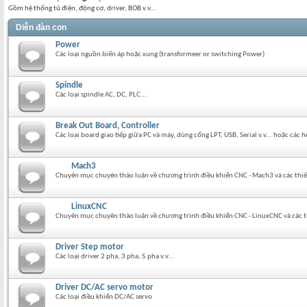
Gồm hệ thống tủ điện, động cơ, driver, BOB v.v...
Diễn đàn con
Power
Các loại nguồn biến áp hoặc xung (transformeer or switching Power)
Spindle
Các loại spindle AC, DC, PLC...
Break Out Board, Controller
Các loại board giao tiếp giữa PC và máy, dùng cổng LPT, USB, Serial v.v... hoặc các
Mach3
Chuyên mục chuyên thảo luận về chương trình điều khiển CNC - Mach3 và các thiết
LinuxCNC
Chuyên mục chuyên thảo luận về chương trình điều khiển CNC - LinuxCNC và các th
Driver Step motor
Các loại driver 2 pha, 3 pha, 5 pha v.v...
Driver DC/AC servo motor
Các loại điều khiển DC/AC servo