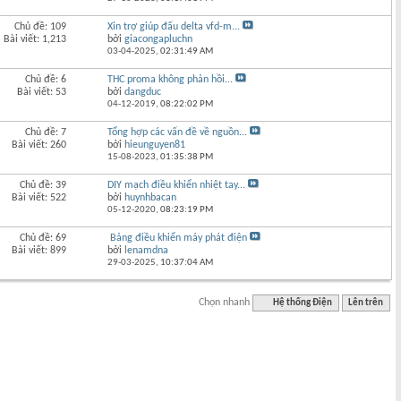
Chủ đề: 109
Xin trợ giúp đấu delta vfd-m...
Bài viết: 1,213
bởi
giacongapluchn
03-04-2025,
02:31:49 AM
Chủ đề: 6
THC proma không phản hồi...
Bài viết: 53
bởi
dangduc
04-12-2019,
08:22:02 PM
Chủ đề: 7
Tổng hợp các vấn đề về nguồn...
Bài viết: 260
bởi
hieunguyen81
15-08-2023,
01:35:38 PM
Chủ đề: 39
DIY mạch điều khiển nhiệt tay...
Bài viết: 522
bởi
huynhbacan
05-12-2020,
08:23:19 PM
Chủ đề: 69
Bảng điều khiển máy phát điện
Bài viết: 899
bởi
lenamdna
29-03-2025,
10:37:04 AM
Chọn nhanh
Hệ thống Điện
Lên trên