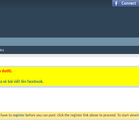
nks
n dưới).
a sẻ bài viết lên facebook
.
y have to
register
before you can post: click the register link above to proceed. To start view