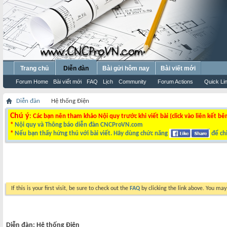
Trang chủ
Diễn đàn
Bài gửi hôm nay
Bài viết mới
Forum Home
Bài viết mới
FAQ
Lịch
Community
Forum Actions
Quick Li
Diễn đàn
Hệ thống Điện
Chú ý
: Các bạn nên tham khảo Nội quy trước khi viết bài (click vào liên kết bê
*
Nội quy và Thông báo diễn đàn CNCProVN.com
*
Nếu bạn thấy hứng thú với bài viết. Hãy dùng chức năng
để chi
If this is your first visit, be sure to check out the
FAQ
by clicking the link above. You ma
Diễn đàn:
Hệ thống Điện