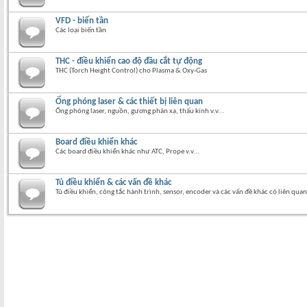
VFD - biến tần
Các loại biến tần
THC - điều khiển cao độ đầu cắt tự động
THC (Torch Height Control) cho Plasma & Oxy-Gas
Ống phóng laser & các thiết bị liên quan
Ống phóng laser, nguồn, gương phản xạ, thấu kính v.v...
Board điều khiển khác
Các board điều khiển khác như ATC, Prope v.v...
Tủ điều khiển & các vấn đề khác
Tủ điều khiển, công tắc hành trình, sensor, encoder và các vấn đề khác có liên quan 