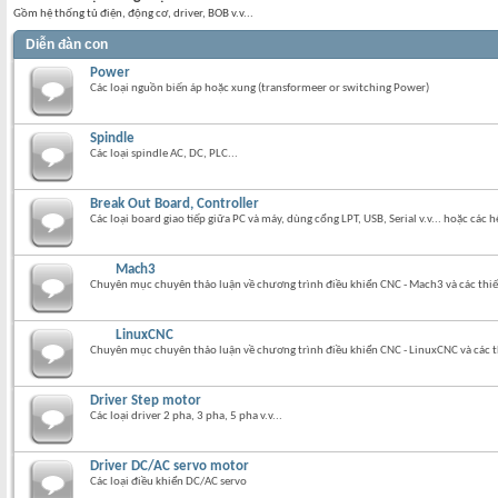
Gồm hệ thống tủ điện, động cơ, driver, BOB v.v...
Diễn đàn con
Power
Các loại nguồn biến áp hoặc xung (transformeer or switching Power)
Spindle
Các loại spindle AC, DC, PLC...
Break Out Board, Controller
Các loại board giao tiếp giữa PC và máy, dùng cổng LPT, USB, Serial v.v... hoặc các
Mach3
Chuyên mục chuyên thảo luận về chương trình điều khiển CNC - Mach3 và các thiết
LinuxCNC
Chuyên mục chuyên thảo luận về chương trình điều khiển CNC - LinuxCNC và các th
Driver Step motor
Các loại driver 2 pha, 3 pha, 5 pha v.v...
Driver DC/AC servo motor
Các loại điều khiển DC/AC servo