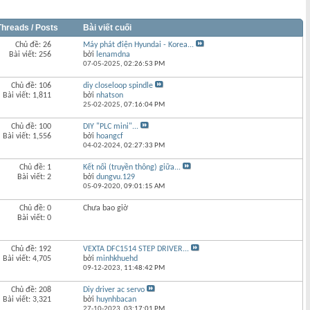
Threads / Posts
Bài viết cuối
Chủ đề: 26
Máy phát điện Hyundai - Korea...
Bài viết: 256
bởi
lenamdna
07-05-2025,
02:26:53 PM
Chủ đề: 106
diy closeloop spindle
Bài viết: 1,811
bởi
nhatson
25-02-2025,
07:16:04 PM
Chủ đề: 100
DIY "PLC mini"...
Bài viết: 1,556
bởi
hoangcf
04-02-2024,
02:27:33 PM
Chủ đề: 1
Kết nối (truyền thông) giữa...
Bài viết: 2
bởi
dungvu.129
05-09-2020,
09:01:15 AM
Chủ đề: 0
Chưa bao giờ
Bài viết: 0
Chủ đề: 192
VEXTA DFC1514 STEP DRIVER...
Bài viết: 4,705
bởi
minhkhuehd
09-12-2023,
11:48:42 PM
Chủ đề: 208
Diy driver ac servo
Bài viết: 3,321
bởi
huynhbacan
27-10-2023,
03:17:01 PM