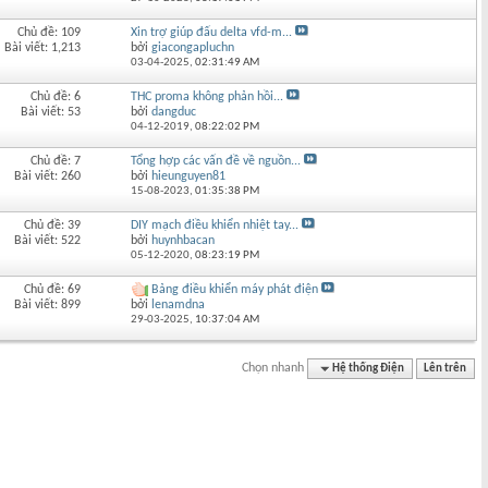
Chủ đề: 109
Xin trợ giúp đấu delta vfd-m...
Bài viết: 1,213
bởi
giacongapluchn
03-04-2025,
02:31:49 AM
Chủ đề: 6
THC proma không phản hồi...
Bài viết: 53
bởi
dangduc
04-12-2019,
08:22:02 PM
Chủ đề: 7
Tổng hợp các vấn đề về nguồn...
Bài viết: 260
bởi
hieunguyen81
15-08-2023,
01:35:38 PM
Chủ đề: 39
DIY mạch điều khiển nhiệt tay...
Bài viết: 522
bởi
huynhbacan
05-12-2020,
08:23:19 PM
Chủ đề: 69
Bảng điều khiển máy phát điện
Bài viết: 899
bởi
lenamdna
29-03-2025,
10:37:04 AM
Chọn nhanh
Hệ thống Điện
Lên trên