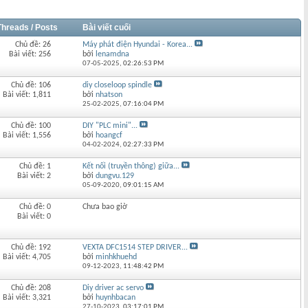
Threads / Posts
Bài viết cuối
Chủ đề: 26
Máy phát điện Hyundai - Korea...
Bài viết: 256
bởi
lenamdna
07-05-2025,
02:26:53 PM
Chủ đề: 106
diy closeloop spindle
Bài viết: 1,811
bởi
nhatson
25-02-2025,
07:16:04 PM
Chủ đề: 100
DIY "PLC mini"...
Bài viết: 1,556
bởi
hoangcf
04-02-2024,
02:27:33 PM
Chủ đề: 1
Kết nối (truyền thông) giữa...
Bài viết: 2
bởi
dungvu.129
05-09-2020,
09:01:15 AM
Chủ đề: 0
Chưa bao giờ
Bài viết: 0
Chủ đề: 192
VEXTA DFC1514 STEP DRIVER...
Bài viết: 4,705
bởi
minhkhuehd
09-12-2023,
11:48:42 PM
Chủ đề: 208
Diy driver ac servo
Bài viết: 3,321
bởi
huynhbacan
27-10-2023,
03:17:01 PM