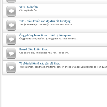
VFD - biến tần
Các loại biến tần
THC - điều khiển cao độ đầu cắt tự động
THC (Torch Height Control) cho Plasma & Oxy-Gas
Ống phóng laser & các thiết bị liên quan
Ống phóng laser, nguồn, gương phản xạ, thấu kính v.v...
Board điều khiển khác
Các board điều khiển khác như ATC, Prope v.v...
Tủ điều khiển & các vấn đề khác
Tủ điều khiển, công tắc hành trình, sensor, encoder và các vấn đề khác có liên quan 