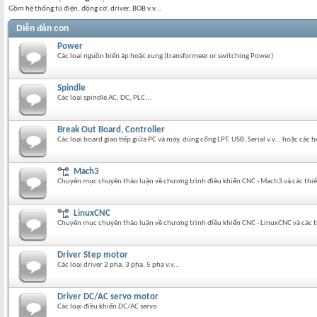
Gồm hệ thống tủ điện, động cơ, driver, BOB v.v...
Diễn đàn con
Power
Các loại nguồn biến áp hoặc xung (transformeer or switching Power)
Spindle
Các loại spindle AC, DC, PLC...
Break Out Board, Controller
Các loại board giao tiếp giữa PC và máy, dùng cổng LPT, USB, Serial v.v... hoặc các
Mach3
Chuyên mục chuyên thảo luận về chương trình điều khiển CNC - Mach3 và các thiết
LinuxCNC
Chuyên mục chuyên thảo luận về chương trình điều khiển CNC - LinuxCNC và các th
Driver Step motor
Các loại driver 2 pha, 3 pha, 5 pha v.v...
Driver DC/AC servo motor
Các loại điều khiển DC/AC servo