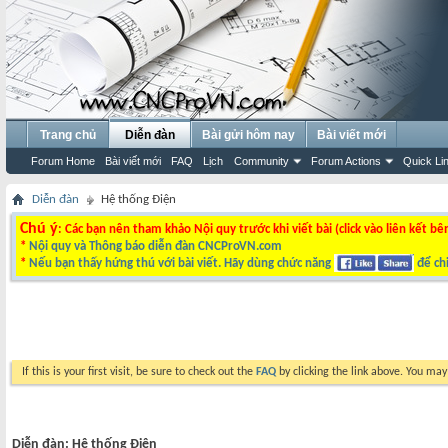
Trang chủ
Diễn đàn
Bài gửi hôm nay
Bài viết mới
Forum Home
Bài viết mới
FAQ
Lịch
Community
Forum Actions
Quick Li
Diễn đàn
Hệ thống Điện
Chú ý
: Các bạn nên tham khảo Nội quy trước khi viết bài (click vào liên kết bê
*
Nội quy và Thông báo diễn đàn CNCProVN.com
*
Nếu bạn thấy hứng thú với bài viết. Hãy dùng chức năng
để chi
If this is your first visit, be sure to check out the
FAQ
by clicking the link above. You ma
Diễn đàn:
Hệ thống Điện