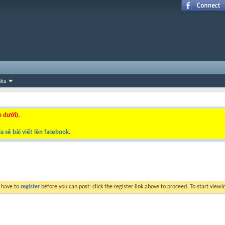
nks
n dưới).
a sẻ bài viết lên facebook
.
y have to
register
before you can post: click the register link above to proceed. To start view