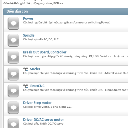
Gồm hệ thống tủ điện, động cơ, driver, BOB v.v...
Diễn đàn con
Power
Các loại nguồn biến áp hoặc xung (transformeer or switching Power)
Spindle
Các loại spindle AC, DC, PLC...
Break Out Board, Controller
Các loại board giao tiếp giữa PC và máy, dùng cổng LPT, USB, Serial v.v... hoặc các
Mach3
Chuyên mục chuyên thảo luận về chương trình điều khiển CNC - Mach3 và các thiết
LinuxCNC
Chuyên mục chuyên thảo luận về chương trình điều khiển CNC - LinuxCNC và các th
Driver Step motor
Các loại driver 2 pha, 3 pha, 5 pha v.v...
Driver DC/AC servo motor
Các loại điều khiển DC/AC servo