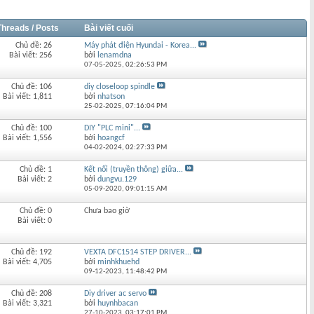
Threads / Posts
Bài viết cuối
Chủ đề: 26
Máy phát điện Hyundai - Korea...
Bài viết: 256
bởi
lenamdna
07-05-2025,
02:26:53 PM
Chủ đề: 106
diy closeloop spindle
Bài viết: 1,811
bởi
nhatson
25-02-2025,
07:16:04 PM
Chủ đề: 100
DIY "PLC mini"...
Bài viết: 1,556
bởi
hoangcf
04-02-2024,
02:27:33 PM
Chủ đề: 1
Kết nối (truyền thông) giữa...
Bài viết: 2
bởi
dungvu.129
05-09-2020,
09:01:15 AM
Chủ đề: 0
Chưa bao giờ
Bài viết: 0
Chủ đề: 192
VEXTA DFC1514 STEP DRIVER...
Bài viết: 4,705
bởi
minhkhuehd
09-12-2023,
11:48:42 PM
Chủ đề: 208
Diy driver ac servo
Bài viết: 3,321
bởi
huynhbacan
27-10-2023,
03:17:01 PM