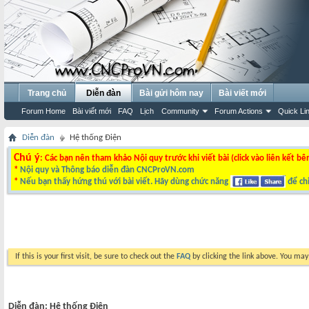
Trang chủ
Diễn đàn
Bài gửi hôm nay
Bài viết mới
Forum Home
Bài viết mới
FAQ
Lịch
Community
Forum Actions
Quick Li
Diễn đàn
Hệ thống Điện
Chú ý
: Các bạn nên tham khảo Nội quy trước khi viết bài (click vào liên kết bê
*
Nội quy và Thông báo diễn đàn CNCProVN.com
*
Nếu bạn thấy hứng thú với bài viết. Hãy dùng chức năng
để chi
If this is your first visit, be sure to check out the
FAQ
by clicking the link above. You ma
Diễn đàn:
Hệ thống Điện