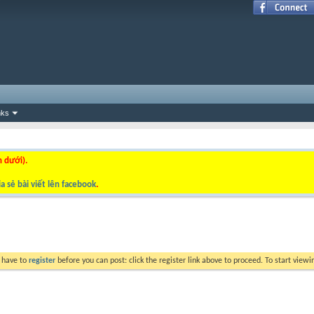
nks
n dưới).
a sẻ bài viết lên facebook
.
y have to
register
before you can post: click the register link above to proceed. To start view