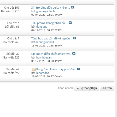
Chủ đề: 109
Xin trợ giúp đấu delta vfd-m...
Bài viết: 1,213
bởi
giacongapluchn
03-04-2025,
02:31:49 AM
Chủ đề: 6
THC proma không phản hồi...
Bài viết: 53
bởi
dangduc
04-12-2019,
08:22:02 PM
Chủ đề: 7
Tổng hợp các vấn đề về nguồn...
Bài viết: 260
bởi
hieunguyen81
15-08-2023,
01:35:38 PM
Chủ đề: 39
DIY mạch điều khiển nhiệt tay...
Bài viết: 522
bởi
huynhbacan
05-12-2020,
08:23:19 PM
Chủ đề: 69
Bảng điều khiển máy phát điện
Bài viết: 899
bởi
lenamdna
29-03-2025,
10:37:04 AM
Chọn nhanh
Hệ thống Điện
Lên trên