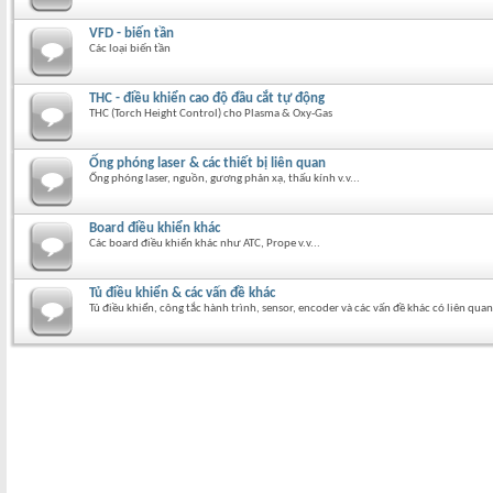
VFD - biến tần
Các loại biến tần
THC - điều khiển cao độ đầu cắt tự động
THC (Torch Height Control) cho Plasma & Oxy-Gas
Ống phóng laser & các thiết bị liên quan
Ống phóng laser, nguồn, gương phản xạ, thấu kính v.v...
Board điều khiển khác
Các board điều khiển khác như ATC, Prope v.v...
Tủ điều khiển & các vấn đề khác
Tủ điều khiển, công tắc hành trình, sensor, encoder và các vấn đề khác có liên quan 