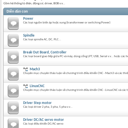
Gồm hệ thống tủ điện, động cơ, driver, BOB v.v...
Diễn đàn con
Power
Các loại nguồn biến áp hoặc xung (transformeer or switching Power)
Spindle
Các loại spindle AC, DC, PLC...
Break Out Board, Controller
Các loại board giao tiếp giữa PC và máy, dùng cổng LPT, USB, Serial v.v... hoặc các
Mach3
Chuyên mục chuyên thảo luận về chương trình điều khiển CNC - Mach3 và các thiết
LinuxCNC
Chuyên mục chuyên thảo luận về chương trình điều khiển CNC - LinuxCNC và các th
Driver Step motor
Các loại driver 2 pha, 3 pha, 5 pha v.v...
Driver DC/AC servo motor
Các loại điều khiển DC/AC servo