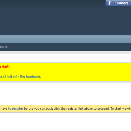
nks
n dưới).
a sẻ bài viết lên facebook
.
y have to
register
before you can post: click the register link above to proceed. To start view