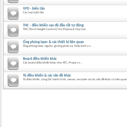
VFD - biến tần
Các loại biến tần
THC - điều khiển cao độ đầu cắt tự động
THC (Torch Height Control) cho Plasma & Oxy-Gas
Ống phóng laser & các thiết bị liên quan
Ống phóng laser, nguồn, gương phản xạ, thấu kính v.v...
Board điều khiển khác
Các board điều khiển khác như ATC, Prope v.v...
Tủ điều khiển & các vấn đề khác
Tủ điều khiển, công tắc hành trình, sensor, encoder và các vấn đề khác có liên quan 