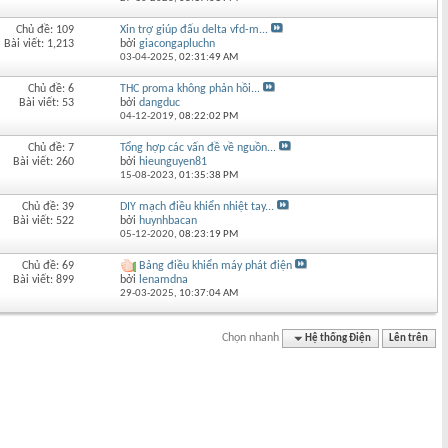
Chủ đề: 109
Xin trợ giúp đấu delta vfd-m...
Bài viết: 1,213
bởi
giacongapluchn
03-04-2025,
02:31:49 AM
Chủ đề: 6
THC proma không phản hồi...
Bài viết: 53
bởi
dangduc
04-12-2019,
08:22:02 PM
Chủ đề: 7
Tổng hợp các vấn đề về nguồn...
Bài viết: 260
bởi
hieunguyen81
15-08-2023,
01:35:38 PM
Chủ đề: 39
DIY mạch điều khiển nhiệt tay...
Bài viết: 522
bởi
huynhbacan
05-12-2020,
08:23:19 PM
Chủ đề: 69
Bảng điều khiển máy phát điện
Bài viết: 899
bởi
lenamdna
29-03-2025,
10:37:04 AM
Chọn nhanh
Hệ thống Điện
Lên trên