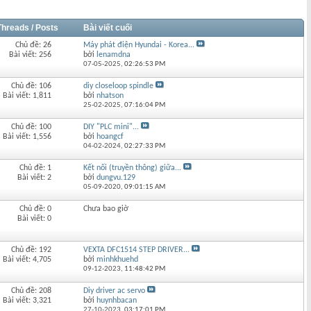
Threads / Posts
Bài viết cuối
Chủ đề: 26
Máy phát điện Hyundai - Korea...
Bài viết: 256
bởi
lenamdna
07-05-2025,
02:26:53 PM
Chủ đề: 106
diy closeloop spindle
Bài viết: 1,811
bởi
nhatson
25-02-2025,
07:16:04 PM
Chủ đề: 100
DIY "PLC mini"...
Bài viết: 1,556
bởi
hoangcf
04-02-2024,
02:27:33 PM
Chủ đề: 1
Kết nối (truyền thông) giữa...
Bài viết: 2
bởi
dungvu.129
05-09-2020,
09:01:15 AM
Chủ đề: 0
Chưa bao giờ
Bài viết: 0
Chủ đề: 192
VEXTA DFC1514 STEP DRIVER...
Bài viết: 4,705
bởi
minhkhuehd
09-12-2023,
11:48:42 PM
Chủ đề: 208
Diy driver ac servo
Bài viết: 3,321
bởi
huynhbacan
27-10-2023,
03:17:01 PM