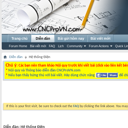
Trang chủ
Diễn đàn
Bài gửi hôm nay
Bài viết mới
Forum Home
Bài viết mới
FAQ
Lịch
Community
Forum Actions
Quick Li
Diễn đàn
Hệ thống Điện
Chú ý
: Các bạn nên tham khảo Nội quy trước khi viết bài (click vào liên kết bê
*
Nội quy và Thông báo diễn đàn CNCProVN.com
*
Nếu bạn thấy hứng thú với bài viết. Hãy dùng chức năng
để chi
If this is your first visit, be sure to check out the
FAQ
by clicking the link above. You ma
Diễn đàn:
Hệ thống Điện