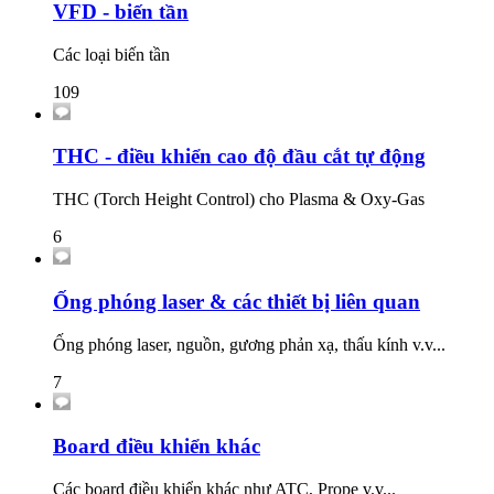
VFD - biến tần
Các loại biến tần
109
THC - điều khiển cao độ đầu cắt tự động
THC (Torch Height Control) cho Plasma & Oxy-Gas
6
Ống phóng laser & các thiết bị liên quan
Ống phóng laser, nguồn, gương phản xạ, thấu kính v.v...
7
Board điều khiển khác
Các board điều khiển khác như ATC, Prope v.v...