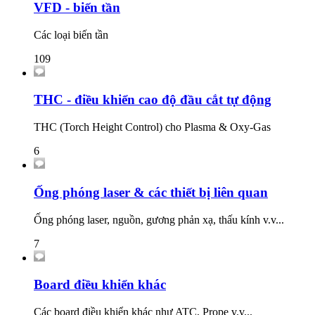
VFD - biến tần
Các loại biến tần
109
THC - điều khiển cao độ đầu cắt tự động
THC (Torch Height Control) cho Plasma & Oxy-Gas
6
Ống phóng laser & các thiết bị liên quan
Ống phóng laser, nguồn, gương phản xạ, thấu kính v.v...
7
Board điều khiển khác
Các board điều khiển khác như ATC, Prope v.v...