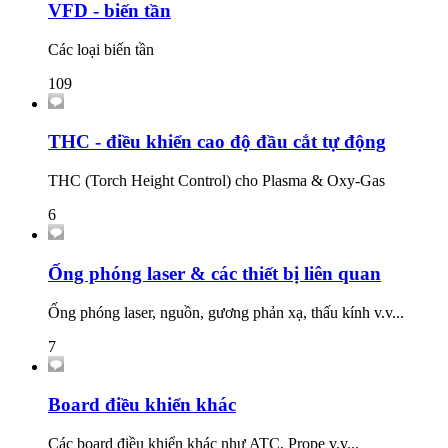
VFD - biến tần
Các loại biến tần
109
THC - điều khiển cao độ đầu cắt tự động
THC (Torch Height Control) cho Plasma & Oxy-Gas
6
Ống phóng laser & các thiết bị liên quan
Ống phóng laser, nguồn, gương phản xạ, thấu kính v.v...
7
Board điều khiển khác
Các board điều khiển khác như ATC, Prope v.v...