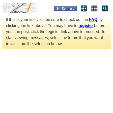
If this is your first visit, be sure to check out the
FAQ
by
clicking the link above. You may have to
register
before
you can post: click the register link above to proceed. To
start viewing messages, select the forum that you want
to visit from the selection below.