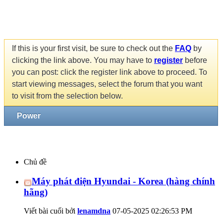
If this is your first visit, be sure to check out the
FAQ
by
clicking the link above. You may have to
register
before
you can post: click the register link above to proceed. To
start viewing messages, select the forum that you want
to visit from the selection below.
Power
Chủ đề
Máy phát điện Hyundai - Korea (hàng chính
hãng)
Viết bài cuối bởi
lenamdna
07-05-2025
02:26:53 PM