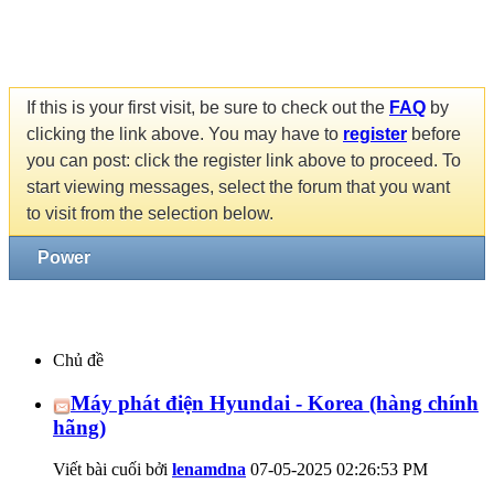
If this is your first visit, be sure to check out the
FAQ
by
clicking the link above. You may have to
register
before
you can post: click the register link above to proceed. To
start viewing messages, select the forum that you want
to visit from the selection below.
Power
Chủ đề
Máy phát điện Hyundai - Korea (hàng chính
hãng)
Viết bài cuối bởi
lenamdna
07-05-2025
02:26:53 PM