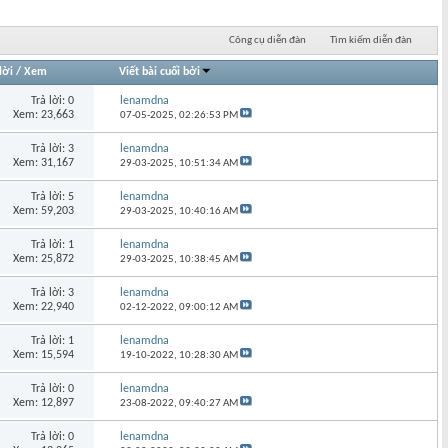
Công cụ diễn đàn
Tìm kiếm diễn đàn
lời
/
Xem
Viết bài cuối bởi
Trả lời: 0
lenamdna
Xem: 23,663
07-05-2025,
02:26:53 PM
Trả lời: 3
lenamdna
Xem: 31,167
29-03-2025,
10:51:34 AM
Trả lời: 5
lenamdna
Xem: 59,203
29-03-2025,
10:40:16 AM
Trả lời: 1
lenamdna
Xem: 25,872
29-03-2025,
10:38:45 AM
Trả lời: 3
lenamdna
Xem: 22,940
02-12-2022,
09:00:12 AM
Trả lời: 1
lenamdna
Xem: 15,594
19-10-2022,
10:28:30 AM
Trả lời: 0
lenamdna
Xem: 12,897
23-08-2022,
09:40:27 AM
Trả lời: 0
lenamdna