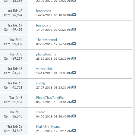
Xem: 13,265
23-08-2022,
09:32:22 AM
Trả lời: 26
lennocnha
Xem: 96,924
14-09-2019,
03:10:07 PM
Trả lời: 17
lennocnha
Xem: 49,496
14-09-2019,
03:05:21 PM
Trả lời: 0
Thanhvienmoi
Xem: 39,002
07-06-2019,
12:26:54 PM
Trả lời: 0
phunglong_ts
Xem: 89,257
25-12-2018,
03:02:10 PM
Trả lời: 18
vanvulinh01
Xem: 63,773
14-11-2018,
04:59:00 PM
Trả lời: 15
cuong
Xem: 41,751
27-07-2018,
08:23:31 AM
Trả lời: 3
PhongThuyTangPham
Xem: 21,534
05-07-2018,
10:53:04 AM
Trả lời: 5
solero
Xem: 36,548
04-06-2018,
05:20:40 PM
Trả lời: 28
Mai Minh Hoàng
Xem: 83,516
21-05-2017,
12:59:16 AM