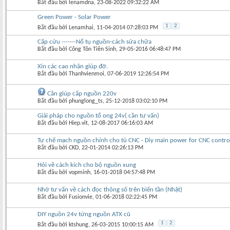
Bắt đầu bởi
lenamdna
‎, 23-08-2022 09:32:22 AM
Green Power - Solar Power
1
2
Bắt đầu bởi
Lenamhai
‎, 11-04-2014 07:28:03 PM
Cấp cứu -------Nổ tụ nguồn-cách sửa chữa
Bắt đầu bởi
Công Tôn Tiên Sinh
‎, 29-05-2016 06:48:47 PM
Xin các cao nhân giúp đỡ.
Bắt đầu bởi
Thanhvienmoi
‎, 07-06-2019 12:26:54 PM
Cần giúp cấp nguồn 220v
Bắt đầu bởi
phunglong_ts
‎, 25-12-2018 03:02:10 PM
Giải pháp cho nguồn tổ ong 24v( cần tư vấn)
Bắt đầu bởi
Hiep.vit
‎, 12-08-2017 06:16:03 AM
Tự chế mạch nguồn chính cho tủ CNC - Diy main power for CNC contro
Bắt đầu bởi
CKD
‎, 22-01-2014 02:26:13 PM
Hỏi về cách kích cho bộ nguồn xung
Bắt đầu bởi
vopminh
‎, 16-01-2018 04:57:48 PM
Nhờ tư vấn về cách đọc thông số trên biến tần (Nhật)
Bắt đầu bởi
Fusionvie
‎, 01-06-2018 02:22:45 PM
DIY nguồn 24v từng nguồn ATX cũ
1
2
Bắt đầu bởi
ktshung
‎, 26-03-2015 10:00:15 AM