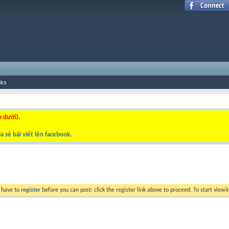
nks
n dưới).
a sẻ bài viết lên facebook
.
y have to
register
before you can post: click the register link above to proceed. To start view