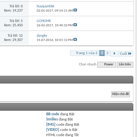
Trả lời: 0
huyquynhbk
Xem: 19,237
02-05-2017,
09:54:21 AM
Trả lời: 5
GOHOME
Xem: 25,450
26-02-2017,
10:40:32 PM
Trả lời: 12
dangky
Xem: 29,307
31-07-2016,
10:01:12 PM
Trang 1 của 2
1
2
Cuối
Chọn nhanh
Power
Lên trên
BB code
đang
Bật
Smilies
đang
Bật
[IMG]
code đang
Bật
[VIDEO]
code is
Bật
HTML code đang
Tắt