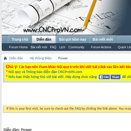
Trang chủ
Diễn đàn
Bài gửi hôm nay
Bài viết mới
Forum Home
Bài viết mới
FAQ
Lịch
Community
Forum Actions
Quick Li
Diễn đàn
Hệ thống Điện
Power
Chú ý
: Các bạn nên tham khảo Nội quy trước khi viết bài (click vào liên kết bê
*
Nội quy và Thông báo diễn đàn CNCProVN.com
*
Nếu bạn thấy hứng thú với bài viết. Hãy dùng chức năng
để chi
If this is your first visit, be sure to check out the
FAQ
by clicking the link above. You ma
Diễn đàn:
Power