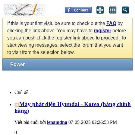
If this is your first visit, be sure to check out the
FAQ
by
clicking the link above. You may have to
register
before
you can post: click the register link above to proceed. To
start viewing messages, select the forum that you want
to visit from the selection below.
Power
Chủ đề
Máy phát điện Hyundai - Korea (hàng chính
hãng)
Viết bài cuối bởi
lenamdna
07-05-2025
02:26:53 PM
0