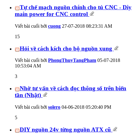
Tự chế mạch nguồn chính cho tủ CNC - Diy
main power for CNC control
Viết bài cuối bởi
cuong
27-07-2018
08:23:31 AM
15
Hỏi về cách kích cho bộ nguồn xung
Viết bài cuối bởi
PhongThuyTangPham
05-07-2018
10:53:04 AM
3
Nhờ tư vấn về cách đọc thông số trên biến
tần (Nhật)
Viết bài cuối bởi
solero
04-06-2018
05:20:40 PM
5
DIY nguồn 24v từng nguồn ATX cũ