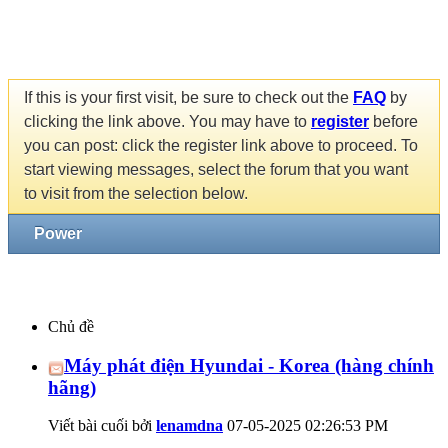
If this is your first visit, be sure to check out the
FAQ
by
clicking the link above. You may have to
register
before
you can post: click the register link above to proceed. To
start viewing messages, select the forum that you want
to visit from the selection below.
Power
Chủ đề
Máy phát điện Hyundai - Korea (hàng chính
hãng)
Viết bài cuối bởi
lenamdna
07-05-2025
02:26:53 PM