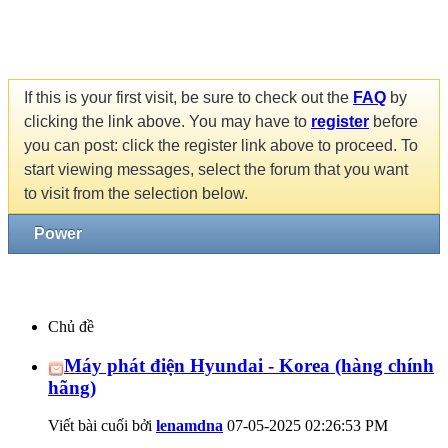
If this is your first visit, be sure to check out the
FAQ
by
clicking the link above. You may have to
register
before
you can post: click the register link above to proceed. To
start viewing messages, select the forum that you want
to visit from the selection below.
Power
Chủ đề
Máy phát điện Hyundai - Korea (hàng chính
hãng)
Viết bài cuối bởi
lenamdna
07-05-2025
02:26:53 PM