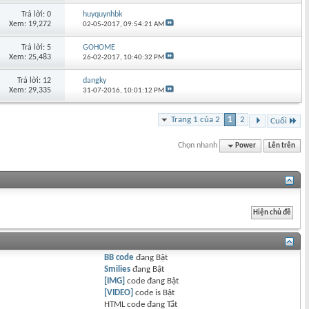
Trả lời: 0
huyquynhbk
Xem: 19,272
02-05-2017,
09:54:21 AM
Trả lời: 5
GOHOME
Xem: 25,483
26-02-2017,
10:40:32 PM
Trả lời: 12
dangky
Xem: 29,335
31-07-2016,
10:01:12 PM
Trang 1 của 2
1
2
Cuối
Chọn nhanh
Power
Lên trên
BB code
đang
Bật
Smilies
đang
Bật
[IMG]
code đang
Bật
[VIDEO]
code is
Bật
HTML code đang
Tắt