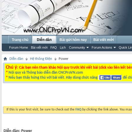
Trang chủ
Diễn đàn
Bài gửi hôm nay
Bài viết mới
Forum Home
Bài viết mới
FAQ
Lịch
Community
Forum Actions
Quick Li
Diễn đàn
Hệ thống Điện
Power
Chú ý
: Các bạn nên tham khảo Nội quy trước khi viết bài (click vào liên kết bê
*
Nội quy và Thông báo diễn đàn CNCProVN.com
*
Nếu bạn thấy hứng thú với bài viết. Hãy dùng chức năng
để chi
If this is your first visit, be sure to check out the
FAQ
by clicking the link above. You ma
Diễn đàn:
Power