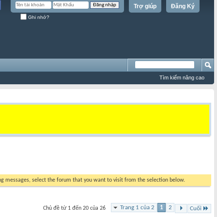
Trợ giúp
Đăng Ký
Ghi nhớ?
Tìm kiếm nâng cao
ing messages, select the forum that you want to visit from the selection below.
Trang 1 của 2
1
2
Chủ đề từ 1 đến 20 của 26
Cuối