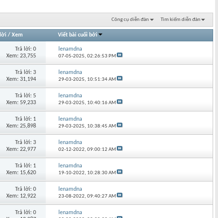
Công cụ diễn đàn
Tìm kiếm diễn đàn
lời
/
Xem
Viết bài cuối bởi
Trả lời: 0
lenamdna
Xem: 23,755
07-05-2025,
02:26:53 PM
Trả lời: 3
lenamdna
Xem: 31,194
29-03-2025,
10:51:34 AM
Trả lời: 5
lenamdna
Xem: 59,233
29-03-2025,
10:40:16 AM
Trả lời: 1
lenamdna
Xem: 25,898
29-03-2025,
10:38:45 AM
Trả lời: 3
lenamdna
Xem: 22,977
02-12-2022,
09:00:12 AM
Trả lời: 1
lenamdna
Xem: 15,620
19-10-2022,
10:28:30 AM
Trả lời: 0
lenamdna
Xem: 12,922
23-08-2022,
09:40:27 AM
Trả lời: 0
lenamdna