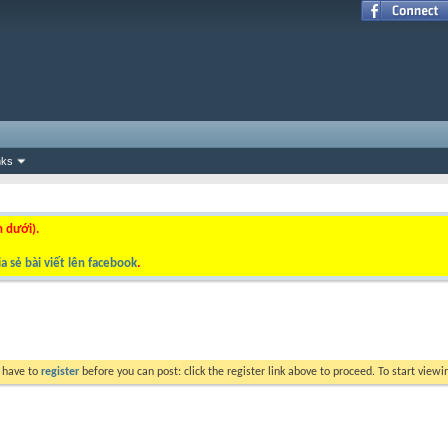
nks
n dưới).
a sẻ bài viết lên facebook
.
y have to
register
before you can post: click the register link above to proceed. To start view