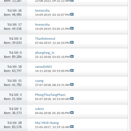
Xem: 13,287
23-08-2022,
09:32:22 AM
Trả lời: 26
lennocnha
Xem: 96,985
14-09-2019,
03:10:07 PM
Trả lời: 17
lennocnha
Xem: 49,536
14-09-2019,
03:05:21 PM
Trả lời: 0
Thanhvienmoi
Xem: 39,033
07-06-2019,
12:26:54 PM
Trả lời: 0
phunglong_ts
Xem: 89,284
25-12-2018,
03:02:10 PM
Trả lời: 18
vanvulinh01
Xem: 63,797
14-11-2018,
04:59:00 PM
Trả lời: 15
cuong
Xem: 41,782
27-07-2018,
08:23:31 AM
Trả lời: 3
PhongThuyTangPham
Xem: 21,564
05-07-2018,
10:53:04 AM
Trả lời: 5
solero
Xem: 36,573
04-06-2018,
05:20:40 PM
Trả lời: 28
Mai Minh Hoàng
Xem: 83,576
21-05-2017,
12:59:16 AM