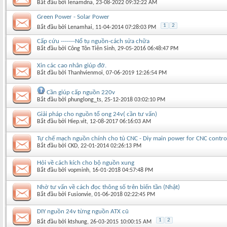
Bắt đầu bởi
lenamdna
‎, 23-08-2022 09:32:22 AM
Green Power - Solar Power
1
2
Bắt đầu bởi
Lenamhai
‎, 11-04-2014 07:28:03 PM
Cấp cứu -------Nổ tụ nguồn-cách sửa chữa
Bắt đầu bởi
Công Tôn Tiên Sinh
‎, 29-05-2016 06:48:47 PM
Xin các cao nhân giúp đỡ.
Bắt đầu bởi
Thanhvienmoi
‎, 07-06-2019 12:26:54 PM
Cần giúp cấp nguồn 220v
Bắt đầu bởi
phunglong_ts
‎, 25-12-2018 03:02:10 PM
Giải pháp cho nguồn tổ ong 24v( cần tư vấn)
Bắt đầu bởi
Hiep.vit
‎, 12-08-2017 06:16:03 AM
Tự chế mạch nguồn chính cho tủ CNC - Diy main power for CNC contro
Bắt đầu bởi
CKD
‎, 22-01-2014 02:26:13 PM
Hỏi về cách kích cho bộ nguồn xung
Bắt đầu bởi
vopminh
‎, 16-01-2018 04:57:48 PM
Nhờ tư vấn về cách đọc thông số trên biến tần (Nhật)
Bắt đầu bởi
Fusionvie
‎, 01-06-2018 02:22:45 PM
DIY nguồn 24v từng nguồn ATX cũ
1
2
Bắt đầu bởi
ktshung
‎, 26-03-2015 10:00:15 AM