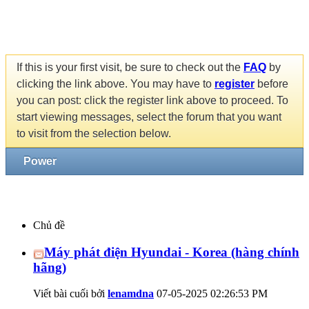
If this is your first visit, be sure to check out the
FAQ
by
clicking the link above. You may have to
register
before
you can post: click the register link above to proceed. To
start viewing messages, select the forum that you want
to visit from the selection below.
Power
Chủ đề
Máy phát điện Hyundai - Korea (hàng chính
hãng)
Viết bài cuối bởi
lenamdna
07-05-2025
02:26:53 PM