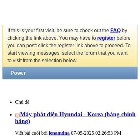
If this is your first visit, be sure to check out the
FAQ
by
clicking the link above. You may have to
register
before
you can post: click the register link above to proceed. To
start viewing messages, select the forum that you want
to visit from the selection below.
Power
Chủ đề
Máy phát điện Hyundai - Korea (hàng chính
hãng)
Viết bài cuối bởi
lenamdna
07-05-2025
02:26:53 PM