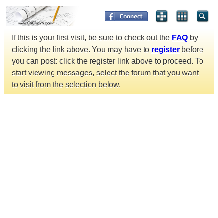
If this is your first visit, be sure to check out the
FAQ
by
clicking the link above. You may have to
register
before
you can post: click the register link above to proceed. To
start viewing messages, select the forum that you want
to visit from the selection below.