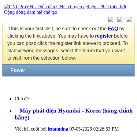
If this is your first visit, be sure to check out the
FAQ
by
clicking the link above. You may have to
register
before
you can post: click the register link above to proceed. To
start viewing messages, select the forum that you want
to visit from the selection below.
Power
Chủ đề
Máy phát điện Hyundai - Korea (hàng chính
hãng)
Viết bài cuối bởi
lenamdna
07-05-2025
02:26:53 PM