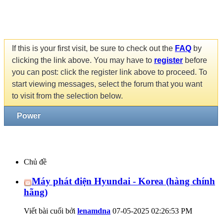
If this is your first visit, be sure to check out the
FAQ
by
clicking the link above. You may have to
register
before
you can post: click the register link above to proceed. To
start viewing messages, select the forum that you want
to visit from the selection below.
Power
Chủ đề
Máy phát điện Hyundai - Korea (hàng chính
hãng)
Viết bài cuối bởi
lenamdna
07-05-2025
02:26:53 PM