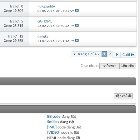
Trả lời: 0
huyquynhbk
Xem: 19,309
02-05-2017,
09:54:21 AM
Trả lời: 5
GOHOME
Xem: 25,515
26-02-2017,
10:40:32 PM
Trả lời: 12
dangky
Xem: 29,368
31-07-2016,
10:01:12 PM
Trang 1 của 2
1
2
Cuối
Chọn nhanh
Power
Lên trên
BB code
đang
Bật
Smilies
đang
Bật
[IMG]
code đang
Bật
[VIDEO]
code is
Bật
HTML code đang
Tắt