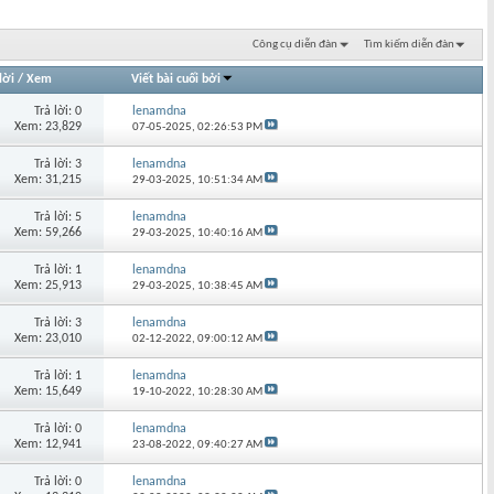
Công cụ diễn đàn
Tìm kiếm diễn đàn
lời
/
Xem
Viết bài cuối bởi
Trả lời: 0
lenamdna
Xem: 23,829
07-05-2025,
02:26:53 PM
Trả lời: 3
lenamdna
Xem: 31,215
29-03-2025,
10:51:34 AM
Trả lời: 5
lenamdna
Xem: 59,266
29-03-2025,
10:40:16 AM
Trả lời: 1
lenamdna
Xem: 25,913
29-03-2025,
10:38:45 AM
Trả lời: 3
lenamdna
Xem: 23,010
02-12-2022,
09:00:12 AM
Trả lời: 1
lenamdna
Xem: 15,649
19-10-2022,
10:28:30 AM
Trả lời: 0
lenamdna
Xem: 12,941
23-08-2022,
09:40:27 AM
Trả lời: 0
lenamdna