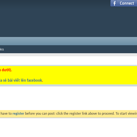
nks
n dưới).
a sẻ bài viết lên facebook
.
y have to
register
before you can post: click the register link above to proceed. To start view