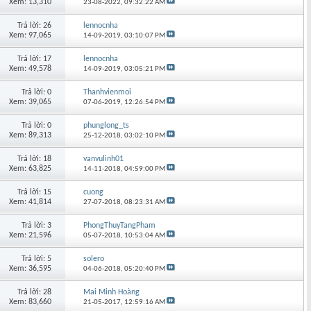
Xem: 13,310
23-08-2022,
09:32:22 AM
Trả lời: 26
lennocnha
Xem: 97,065
14-09-2019,
03:10:07 PM
Trả lời: 17
lennocnha
Xem: 49,578
14-09-2019,
03:05:21 PM
Trả lời: 0
Thanhvienmoi
Xem: 39,065
07-06-2019,
12:26:54 PM
Trả lời: 0
phunglong_ts
Xem: 89,313
25-12-2018,
03:02:10 PM
Trả lời: 18
vanvulinh01
Xem: 63,825
14-11-2018,
04:59:00 PM
Trả lời: 15
cuong
Xem: 41,814
27-07-2018,
08:23:31 AM
Trả lời: 3
PhongThuyTangPham
Xem: 21,596
05-07-2018,
10:53:04 AM
Trả lời: 5
solero
Xem: 36,595
04-06-2018,
05:20:40 PM
Trả lời: 28
Mai Minh Hoàng
Xem: 83,660
21-05-2017,
12:59:16 AM