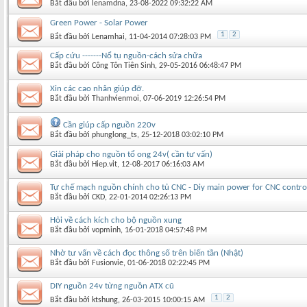
Bắt đầu bởi
lenamdna
‎, 23-08-2022 09:32:22 AM
Green Power - Solar Power
1
2
Bắt đầu bởi
Lenamhai
‎, 11-04-2014 07:28:03 PM
Cấp cứu -------Nổ tụ nguồn-cách sửa chữa
Bắt đầu bởi
Công Tôn Tiên Sinh
‎, 29-05-2016 06:48:47 PM
Xin các cao nhân giúp đỡ.
Bắt đầu bởi
Thanhvienmoi
‎, 07-06-2019 12:26:54 PM
Cần giúp cấp nguồn 220v
Bắt đầu bởi
phunglong_ts
‎, 25-12-2018 03:02:10 PM
Giải pháp cho nguồn tổ ong 24v( cần tư vấn)
Bắt đầu bởi
Hiep.vit
‎, 12-08-2017 06:16:03 AM
Tự chế mạch nguồn chính cho tủ CNC - Diy main power for CNC contro
Bắt đầu bởi
CKD
‎, 22-01-2014 02:26:13 PM
Hỏi về cách kích cho bộ nguồn xung
Bắt đầu bởi
vopminh
‎, 16-01-2018 04:57:48 PM
Nhờ tư vấn về cách đọc thông số trên biến tần (Nhật)
Bắt đầu bởi
Fusionvie
‎, 01-06-2018 02:22:45 PM
DIY nguồn 24v từng nguồn ATX cũ
1
2
Bắt đầu bởi
ktshung
‎, 26-03-2015 10:00:15 AM