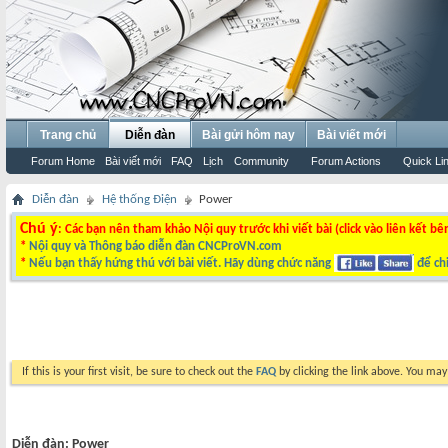
Trang chủ
Diễn đàn
Bài gửi hôm nay
Bài viết mới
Forum Home
Bài viết mới
FAQ
Lịch
Community
Forum Actions
Quick Li
Diễn đàn
Hệ thống Điện
Power
Chú ý
: Các bạn nên tham khảo Nội quy trước khi viết bài (click vào liên kết bê
*
Nội quy và Thông báo diễn đàn CNCProVN.com
*
Nếu bạn thấy hứng thú với bài viết. Hãy dùng chức năng
để chi
If this is your first visit, be sure to check out the
FAQ
by clicking the link above. You ma
Diễn đàn:
Power