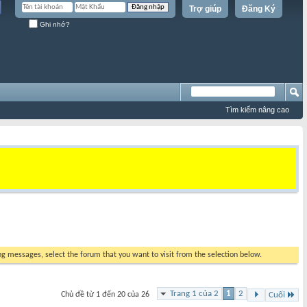
Trợ giúp
Đăng Ký
Ghi nhớ?
Tìm kiếm nâng cao
ing messages, select the forum that you want to visit from the selection below.
Trang 1 của 2
1
2
Chủ đề từ 1 đến 20 của 26
Cuối