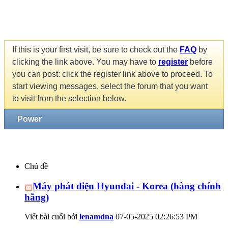
If this is your first visit, be sure to check out the
FAQ
by
clicking the link above. You may have to
register
before
you can post: click the register link above to proceed. To
start viewing messages, select the forum that you want
to visit from the selection below.
Power
Chủ đề
Máy phát điện Hyundai - Korea (hàng chính
hãng)
Viết bài cuối bởi
lenamdna
07-05-2025
02:26:53 PM