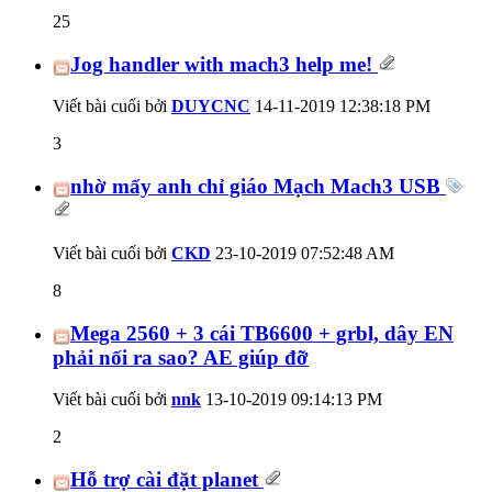
25
Jog handler with mach3 help me!
Viết bài cuối bởi
DUYCNC
14-11-2019
12:38:18 PM
3
nhờ mấy anh chỉ giáo Mạch Mach3 USB
Viết bài cuối bởi
CKD
23-10-2019
07:52:48 AM
8
Mega 2560 + 3 cái TB6600 + grbl, dây EN
phải nối ra sao? AE giúp đỡ
Viết bài cuối bởi
nnk
13-10-2019
09:14:13 PM
2
Hỗ trợ cài đặt planet