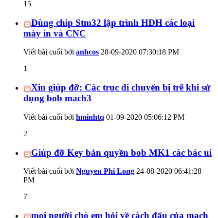
15
Dùng chip Stm32 lập trình HDH các loại
máy in và CNC
Viết bài cuối bởi
anhcos
28-09-2020
07:30:18 PM
1
Xin giúp đỡ: Các trục di chuyển bị trễ khi sử
dụng bob mach3
Viết bài cuối bởi
hminhtq
01-09-2020
05:06:12 PM
2
Giúp đỡ Key bản quyền bob MK1 các bác ui
Viết bài cuối bởi
Nguyen Phi Long
24-08-2020
06:41:28
PM
7
mọi người chò em hỏi về cách đấu của mạch