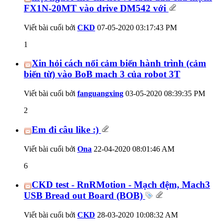
FX1N-20MT vào drive DM542 với
Viết bài cuối bởi
CKD
07-05-2020
03:17:43 PM
1
Xin hỏi cách nối cảm biến hành trình (cảm
biến từ) vào BoB mach 3 của robot 3T
Viết bài cuối bởi
fanguangxing
03-05-2020
08:39:35 PM
2
Em đi câu like :)
Viết bài cuối bởi
Ona
22-04-2020
08:01:46 AM
6
CKD test - RnRMotion - Mạch đệm, Mach3
USB Bread out Board (BOB)
Viết bài cuối bởi
CKD
28-03-2020
10:08:32 AM