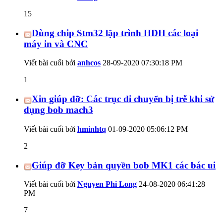
15
Dùng chip Stm32 lập trình HDH các loại
máy in và CNC
Viết bài cuối bởi
anhcos
28-09-2020
07:30:18 PM
1
Xin giúp đỡ: Các trục di chuyển bị trễ khi sử
dụng bob mach3
Viết bài cuối bởi
hminhtq
01-09-2020
05:06:12 PM
2
Giúp đỡ Key bản quyền bob MK1 các bác ui
Viết bài cuối bởi
Nguyen Phi Long
24-08-2020
06:41:28
PM
7