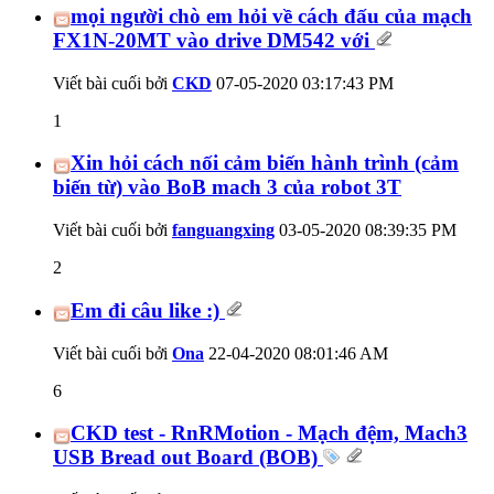
mọi người chò em hỏi về cách đấu của mạch
FX1N-20MT vào drive DM542 với
Viết bài cuối bởi
CKD
07-05-2020
03:17:43 PM
1
Xin hỏi cách nối cảm biến hành trình (cảm
biến từ) vào BoB mach 3 của robot 3T
Viết bài cuối bởi
fanguangxing
03-05-2020
08:39:35 PM
2
Em đi câu like :)
Viết bài cuối bởi
Ona
22-04-2020
08:01:46 AM
6
CKD test - RnRMotion - Mạch đệm, Mach3
USB Bread out Board (BOB)