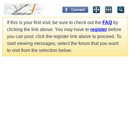
If this is your first visit, be sure to check out the
FAQ
by
clicking the link above. You may have to
register
before
you can post: click the register link above to proceed. To
start viewing messages, select the forum that you want
to visit from the selection below.