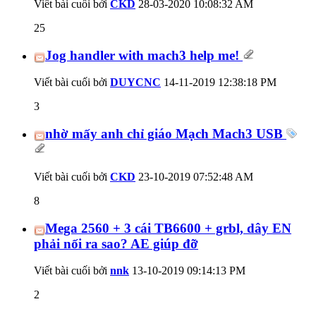
Viết bài cuối bởi
CKD
28-03-2020
10:08:32 AM
25
Jog handler with mach3 help me!
Viết bài cuối bởi
DUYCNC
14-11-2019
12:38:18 PM
3
nhờ mấy anh chỉ giáo Mạch Mach3 USB
Viết bài cuối bởi
CKD
23-10-2019
07:52:48 AM
8
Mega 2560 + 3 cái TB6600 + grbl, dây EN
phải nối ra sao? AE giúp đỡ
Viết bài cuối bởi
nnk
13-10-2019
09:14:13 PM
2