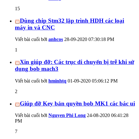
15
Dùng chip Stm32 lập trình HDH các loại
máy in và CNC
Viết bài cuối bởi
anhcos
28-09-2020
07:30:18 PM
1
Xin giúp đỡ: Các trục di chuyển bị trễ khi sử
dụng bob mach3
Viết bài cuối bởi
hminhtq
01-09-2020
05:06:12 PM
2
Giúp đỡ Key bản quyền bob MK1 các bác ui
Viết bài cuối bởi
Nguyen Phi Long
24-08-2020
06:41:28
PM
7