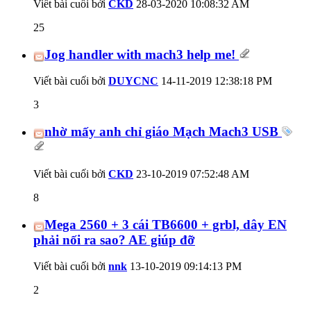
Viết bài cuối bởi
CKD
28-03-2020
10:08:32 AM
25
Jog handler with mach3 help me!
Viết bài cuối bởi
DUYCNC
14-11-2019
12:38:18 PM
3
nhờ mấy anh chỉ giáo Mạch Mach3 USB
Viết bài cuối bởi
CKD
23-10-2019
07:52:48 AM
8
Mega 2560 + 3 cái TB6600 + grbl, dây EN
phải nối ra sao? AE giúp đỡ
Viết bài cuối bởi
nnk
13-10-2019
09:14:13 PM
2