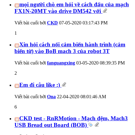
mọi người chò em hỏi về cách đấu của mạch
FX1N-20MT vào drive DM542 với
Viết bài cuối bởi
CKD
07-05-2020
03:17:43 PM
1
Xin hỏi cách nối cảm biến hành trình (cảm
biến từ) vào BoB mach 3 của robot 3T
Viết bài cuối bởi
fanguangxing
03-05-2020
08:39:35 PM
2
Em đi câu like :)
Viết bài cuối bởi
Ona
22-04-2020
08:01:46 AM
6
CKD test - RnRMotion - Mạch đệm, Mach3
USB Bread out Board (BOB)