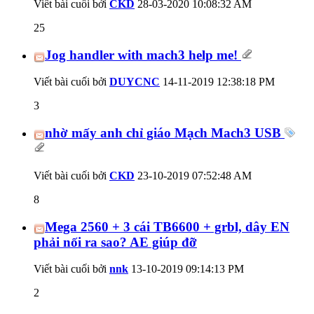
Viết bài cuối bởi
CKD
28-03-2020
10:08:32 AM
25
Jog handler with mach3 help me!
Viết bài cuối bởi
DUYCNC
14-11-2019
12:38:18 PM
3
nhờ mấy anh chỉ giáo Mạch Mach3 USB
Viết bài cuối bởi
CKD
23-10-2019
07:52:48 AM
8
Mega 2560 + 3 cái TB6600 + grbl, dây EN
phải nối ra sao? AE giúp đỡ
Viết bài cuối bởi
nnk
13-10-2019
09:14:13 PM
2