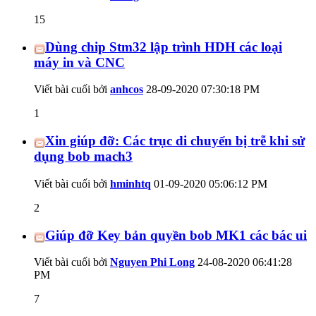
15
Dùng chip Stm32 lập trình HDH các loại
máy in và CNC
Viết bài cuối bởi
anhcos
28-09-2020
07:30:18 PM
1
Xin giúp đỡ: Các trục di chuyển bị trễ khi sử
dụng bob mach3
Viết bài cuối bởi
hminhtq
01-09-2020
05:06:12 PM
2
Giúp đỡ Key bản quyền bob MK1 các bác ui
Viết bài cuối bởi
Nguyen Phi Long
24-08-2020
06:41:28
PM
7