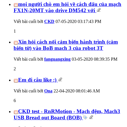
mọi người chò em hỏi về cách đấu của mạch
FX1N-20MT vào drive DM542 với
Viết bài cuối bởi
CKD
07-05-2020
03:17:43 PM
1
Xin hỏi cách nối cảm biến hành trình (cảm
biến từ) vào BoB mach 3 của robot 3T
Viết bài cuối bởi
fanguangxing
03-05-2020
08:39:35 PM
2
Em đi câu like :)
Viết bài cuối bởi
Ona
22-04-2020
08:01:46 AM
6
CKD test - RnRMotion - Mạch đệm, Mach3
USB Bread out Board (BOB)