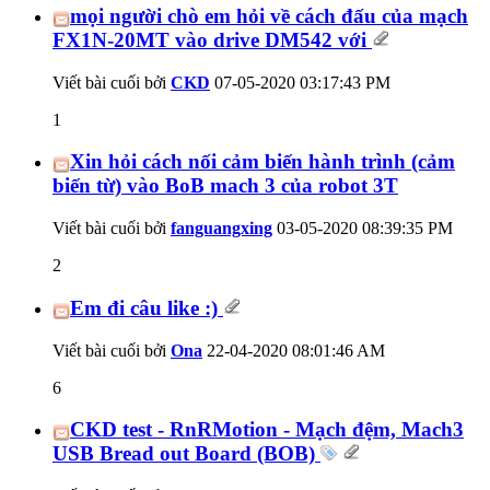
mọi người chò em hỏi về cách đấu của mạch
FX1N-20MT vào drive DM542 với
Viết bài cuối bởi
CKD
07-05-2020
03:17:43 PM
1
Xin hỏi cách nối cảm biến hành trình (cảm
biến từ) vào BoB mach 3 của robot 3T
Viết bài cuối bởi
fanguangxing
03-05-2020
08:39:35 PM
2
Em đi câu like :)
Viết bài cuối bởi
Ona
22-04-2020
08:01:46 AM
6
CKD test - RnRMotion - Mạch đệm, Mach3
USB Bread out Board (BOB)