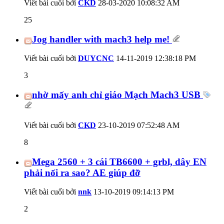
Viết bài cuối bởi
CKD
28-03-2020
10:08:32 AM
25
Jog handler with mach3 help me!
Viết bài cuối bởi
DUYCNC
14-11-2019
12:38:18 PM
3
nhờ mấy anh chỉ giáo Mạch Mach3 USB
Viết bài cuối bởi
CKD
23-10-2019
07:52:48 AM
8
Mega 2560 + 3 cái TB6600 + grbl, dây EN
phải nối ra sao? AE giúp đỡ
Viết bài cuối bởi
nnk
13-10-2019
09:14:13 PM
2