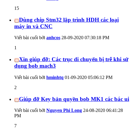
15
Dùng chip Stm32 lập trình HDH các loại
máy in và CNC
Viết bài cuối bởi
anhcos
28-09-2020
07:30:18 PM
1
Xin giúp đỡ: Các trục di chuyển bị trễ khi sử
dụng bob mach3
Viết bài cuối bởi
hminhtq
01-09-2020
05:06:12 PM
2
Giúp đỡ Key bản quyền bob MK1 các bác ui
Viết bài cuối bởi
Nguyen Phi Long
24-08-2020
06:41:28
PM
7